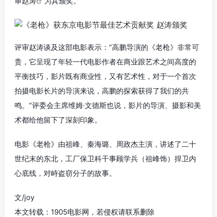
审
赵涛
为其颁奖。
评审赵涛谈及这部电影表示：“高鹏导演的《老枪》非常可
贵，它呈现了年轻一代电影作者在商业跟艺术之间高度的
平衡技巧，影片既有商业性，又有艺术性，对于一个首次
拍摄电影长片的导演来说，高鹏的探索获得了我们的共
鸣。”评委会主席维姆·文德斯也说，影片的导演、摄影和美
术都给他留下了深刻印象。
电影《老枪》由祖峰、秦海璐、周政杰主演，讲述了二十
世纪末的东北，工厂保卫科干事顾学兵（祖峰饰）捍卫内
心底线，对峙盗窃分子的故事。
文/joy
本文转载：1905电影网，若侵权请联系删除