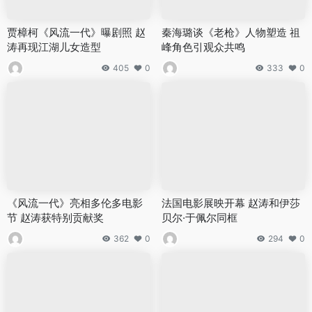
贾樟柯《风流一代》曝剧照 赵
秦海璐谈《老枪》人物塑造 祖
涛再现江湖儿女造型
峰角色引观众共鸣
405
0
333
0
《风流一代》亮相多伦多电影
法国电影展映开幕 赵涛和伊莎
节 赵涛获特别贡献奖
贝尔·于佩尔同框
362
0
294
0