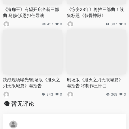
《海扁王》有望开启全新三部
《惊变28年》将推三部曲！续
曲 马修·沃恩担任导演
集标题《骸骨神殿》
457
0
307
0
决战现场曝光!剧场版《鬼灭之
剧场版《鬼灭之刃无限城篇》
刃无限城篇》曝预告
曝预告 将制作三部曲
343
0
369
0
暂无评论