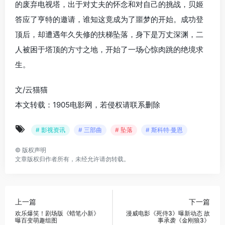
的废弃电视塔，出于对丈夫的怀念和对自己的挑战，贝姬
答应了亨特的邀请，谁知这竟成为了噩梦的开始。成功登
顶后，却遭遇年久失修的扶梯坠落，身下是万丈深渊，二
人被困于塔顶的方寸之地，开始了一场心惊肉跳的绝境求
生。
文/云猫猫
本文转载：1905电影网，若侵权请联系删除
# 影视资讯
# 三部曲
# 坠落
# 斯科特·曼恩
©
版权声明
文章版权归作者所有，未经允许请勿转载。
上一篇
下一篇
欢乐爆笑！剧场版《蜡笔小新》
漫威电影《死侍3》曝新动态 故
曝百变萌趣组图
事承袭《金刚狼3》