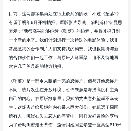
目前，这两部续集尚处在纸上谈兵的阶段，不过《坠落2》
有望于明年6月开机拍摄。原版影片导演、编剧斯科特·曼恩
表示：“我很高兴能够继续《坠落》的旅程，并将其提升到
一个新的水平。我们计划进行一次特殊的电影体验，我非
常感激我的合作制片人们支持我的构想。我也很期待与新
的合作伙伴们一起工作，与原班人马重聚，迫不及待地再
次在几千英尺高的地方拍摄。”
《坠落》是一部令人眼前一亮的恐怖片。但与其他恐怖片
不同，该片发生在开放环境，恐怖来源是海拔高度和主角
自己的内心。在原版故事里，贝姬的丈夫意外坠崖不幸丧
生，这场灾难给贝姬的内心带来巨大创伤，她疏远了周围
所有人，沉浸在失去恋人的痛苦中。同样爱好冒险的亨特
为了帮助闺蜜走出悲伤，邀请贝姬同去攀登一座高达610米