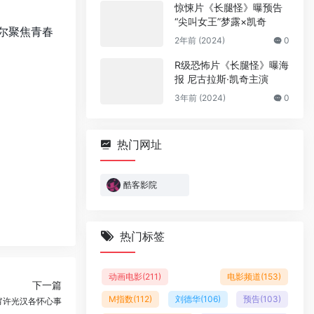
惊悚片《长腿怪》曝预告
“尖叫女王”梦露×凯奇
切尔聚焦青春
2年前 (2024)
0
R级恐怖片《长腿怪》曝海
报 尼古拉斯·凯奇主演
3年前 (2024)
0
热门网址
酷客影院
热门标签
动画电影
(211)
电影频道
(153)
下一篇
M指数
(112)
刘德华
(106)
预告
(103)
甯许光汉各怀心事