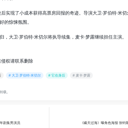
上映后实现了小成本获得高票房回报的奇迹。导演大卫·罗伯特·米
好的惊悚氛围。
归，大卫·罗伯特·米切尔将执导续集，麦卡·梦露继续担任主演。
若侵权请联系删除
后
# 大卫·罗伯特·米切尔
# 它在身后
# 麦卡·梦露
转载。
年剧集男演员
《瞒天过海》曝角色海报 张钧