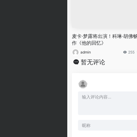
麦卡·梦露将出演！科琳·胡佛
作《他的回忆》
admin
255
暂无评论