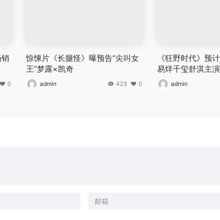
畅销
惊悚片《长腿怪》曝预告“尖叫女
《狂野时代》预计
王”梦露×凯奇
易烊千玺舒淇主演
0
admin
423
0
admin