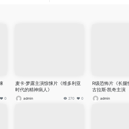
悚
麦卡·梦露主演惊悚片《维多利亚
R级恐怖片《长腿
时代的精神病人》
古拉斯·凯奇主演
0
admin
270
0
admin