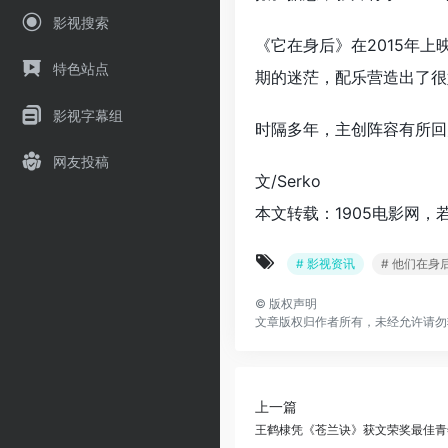
影视搜索
《它在身后》在2015年
特色站点
期的迷茫，配乐营造出了很
影视字幕组
时隔多年，主创阵容有所回
网友投稿
文/Serko
本文转载：1905电影网，
# 影视资讯
# 他们在身
©
版权声明
文章版权归作者所有，未经允许请勿
上一篇
王鹤棣凭《苍兰诀》获文荣奖最佳青