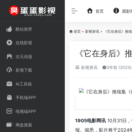
首页
观影
酷站推荐
首页
•
影视资讯
•
《它在身后》推续
在线影视
《它在身后》推
次元动漫
影视资讯
3年前 (2023
影视下载
AI工具箱
手机端APP
电视端APP
1905电影网讯
10月31日
网盘搜索
报。据悉，影片将于2024