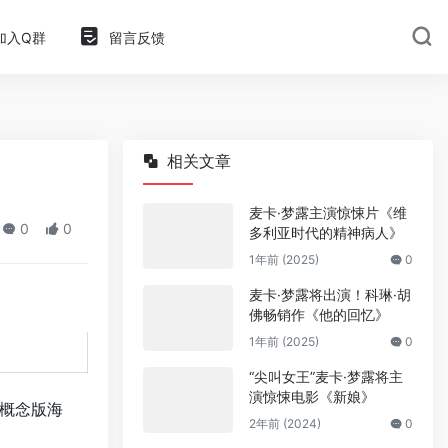
加入Q群
留言反馈
相关文章
麦卡·梦露主演惊悚片《维
0
0
多利亚时代的精神病人》
1年前 (2025)
0
麦卡·梦露将出演！科琳·胡
佛畅销作《他的回忆》
1年前 (2025)
0
“尖叫女王”麦卡·梦露将主
演惊悚电影《新娘》
概念版海
2年前 (2024)
0