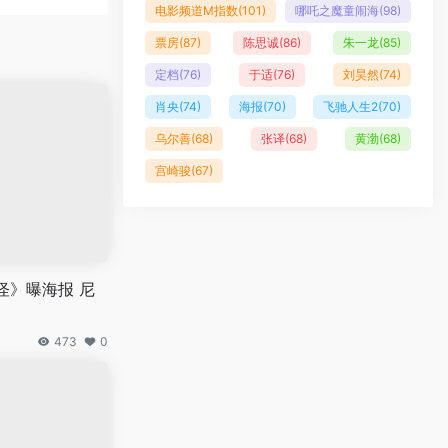
电影频道M指数
(101)
哪吒之魔童闹海
(98)
票房
(87)
陈思诚
(86)
朱一龙
(85)
定档
(76)
于适
(76)
刘昊然
(74)
肖央
(74)
海报
(70)
飞驰人生2
(70)
乌尔善
(68)
张译
(68)
黄渤
(68)
宫崎骏
(67)
怪》曝海报 尼
473
0