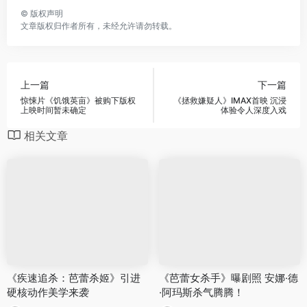
©
版权声明
文章版权归作者所有，未经允许请勿转载。
上一篇
下一篇
惊悚片《饥饿英亩》被购下版权
《拯救嫌疑人》IMAX首映 沉浸
上映时间暂未确定
体验令人深度入戏
相关文章
《疾速追杀：芭蕾杀姬》引进
《芭蕾女杀手》曝剧照 安娜·德
硬核动作美学来袭
·阿玛斯杀气腾腾！