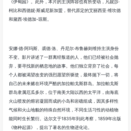
《伊甸园》。此外，本片的主演阵容也有所变动，凡妮莎·
柯比和西德妮·斯威尼新加盟，替代原定的艾丽西亚·维坎德
和黛西·埃德加-琼斯。
安娜·德·阿玛斯、裘德·洛、丹尼尔·布鲁赫则维持主演身份
不变。影片讲述了一群离经叛道的人，他们已经被社会抛
弃，要寻找新的栖息地的故事。他们独立背弃了社会，每
个人都被渴望改变的强烈愿望所驱使，最终抛下一切，将
自己的未来赌在环境严酷的加拉帕戈斯群岛。加拉帕戈斯
群岛隶属厄瓜多尔，位于南美大陆以西的太平洋，由海底
火山喷发的熔岩凝固而成的小岛和岩礁组成，因其多样性
气候和火山地貌的特殊自然环境，不同生活习性的动植物
能同时生长繁衍。达尔文于1835年到此考察，1859年出版
《物种起源》，提出了著名的生物进化论。