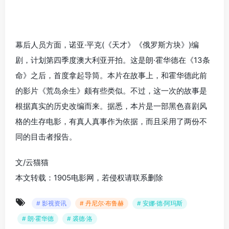
幕后人员方面，诺亚·平克(《天才》《俄罗斯方块》)编
剧，计划第四季度澳大利亚开拍。这是朗·霍华德在《13条
命》之后，首度拿起导筒。本片在故事上，和霍华德此前
的影片《荒岛余生》颇有些类似。不过，这一次的故事是
根据真实的历史改编而来。据悉，本片是一部黑色喜剧风
格的生存电影，有真人真事作为依据，而且采用了两份不
同的目击者报告。
文/云猫猫
本文转载：1905电影网，若侵权请联系删除
# 影视资讯
# 丹尼尔·布鲁赫
# 安娜·德·阿玛斯
# 朗·霍华德
# 裘德·洛