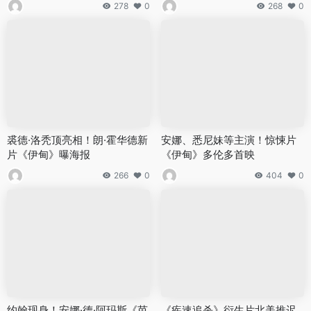
278
0
268
0
裘德·洛秃顶亮相！朗·霍华德新
安娜、悉尼妹等主演！惊悚片
片《伊甸》曝海报
《伊甸》多伦多首映
266
0
404
0
约翰现身！安娜·德·阿玛斯《芭
《疾速追杀》衍生片北美推迟