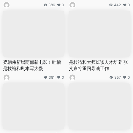
386
0
442
0
梁朝伟新增两部新电影！吐槽
是枝裕和大师班谈人才培养 张
是枝裕和剧本写太慢
艾嘉将重回导演工作
381
0
357
0