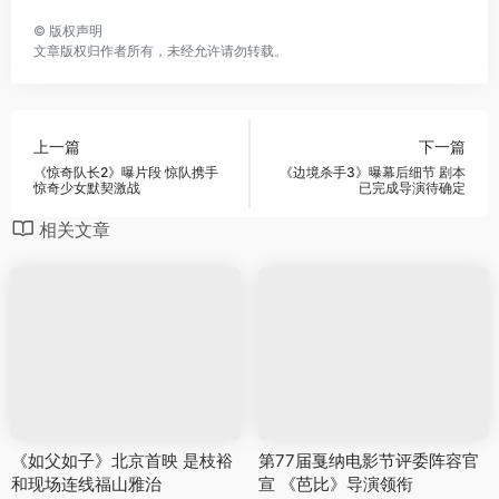
©
版权声明
文章版权归作者所有，未经允许请勿转载。
上一篇
下一篇
《惊奇队长2》曝片段 惊队携手
《边境杀手3》曝幕后细节 剧本
惊奇少女默契激战
已完成导演待确定
相关文章
《如父如子》北京首映 是枝裕
第77届戛纳电影节评委阵容官
和现场连线福山雅治
宣 《芭比》导演领衔