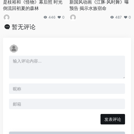
是枝裕和《怪物》幕后照 时光
新国风动画《江豚·风时舞》曝
倒流回初夏的森林
预告 揭示水族宿命
446
0
487
0
暂无评论
发表评论