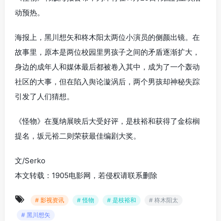
动预热。
海报上，黑川想矢和柊木阳太两位小演员的侧颜出镜。在
故事里，原本是两位校园里男孩子之间的矛盾逐渐扩大，
身边的成年人和
媒体最后都被卷入其中，成为了一个轰动
社区的大事，但在陷入舆论漩涡后，两个男孩却神秘失踪
引发了人们猜想。
《怪物》在戛纳展映后大受好评，是枝裕和获得了金棕榈
提名，坂元裕二则荣获最佳编剧大奖。
文/Serko
本文转载：1905电影网，若侵权请联系删除
# 影视资讯
# 怪物
# 是枝裕和
# 柊木阳太
# 黑川想矢