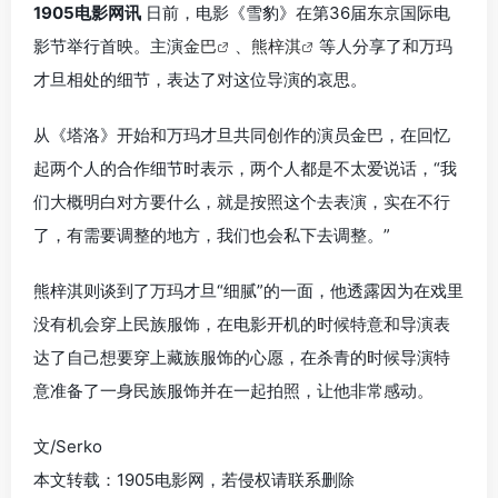
1905电影网讯
日前，电影《雪豹》在第36届东京国际电
影节举行首映。主演
金巴
、
熊梓淇
等人分享了和万玛
才旦相处的细节，表达了对这位导演的哀思。
从《塔洛》开始和万玛才旦共同创作的演员金巴，在回忆
起两个人的合作细节时表示，两个人都是不太爱说话，“我
们大概明白对方要什么，就是按照这个去表演，实在不行
了，有需要调整的地方，我们也会私下去调整。”
熊梓淇则谈到了万玛才旦“细腻”的一面，他透露因为在戏里
没有机会穿上民族服饰，在电影开机的时候特意和导演表
达了自己想要穿上藏族服饰的心愿，在杀青的时候导演特
意准备了一身民族服饰并在一起拍照，让他非常感动。
文/Serko
本文转载：1905电影网，若侵权请联系删除