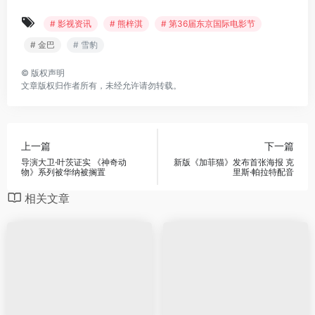
# 影视资讯
# 熊梓淇
# 第36届东京国际电影节
# 金巴
# 雪豹
©
版权声明
文章版权归作者所有，未经允许请勿转载。
上一篇
下一篇
导演大卫·叶茨证实 《神奇动
新版《加菲猫》发布首张海报 克
物》系列被华纳被搁置
里斯·帕拉特配音
相关文章