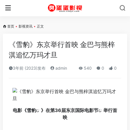
首页
•
影视资讯
•
正文
《雪豹》东京举行首映 金巴与熊梓
淇追忆万玛才旦
3年前 (2023)发布
admin
540
0
0
电影《
雪豹
》在
第36届东京国际电影节
举行首
映