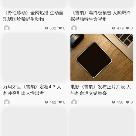
《野性脉动》全网热播 生动呈
《雪豹》曝终极预告 人豹羁绊
现我国珍稀野生动物
探寻独特生命视角
532
0
479
0
万玛才旦《雪豹》定档4.3 人
电影《雪豹》发布正片片段 人
豹冲突引出人性思考
与豹命运交错重叠
462
0
450
0