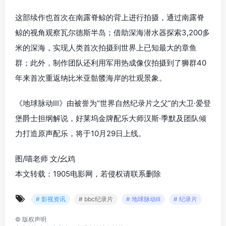
这部续作也首次在南露脊鲸的背上进行拍摄，通过南露脊
鲸的视角观察瓦尔德斯半岛；借助深海潜水器探索3,200多
米的深海，实现人类首次拍摄到世界上已知最大的章鱼
群；此外，制作团队还利用军用热成像仪拍摄到了狮群40
年来首次重返纳比米亚骷髅海岸的壮观景象。
《地球脉动III》由被誉为“世界自然纪录片之父”的大卫·爱登
堡爵士担纲解说，好莱坞金牌配乐大师汉斯·季默及团队倾
力打造原声配乐，将于10月29日上线。
图/喵老师 文/幺鸡
本文转载：1905电影网，若侵权请联系删除
# 影视资讯
# bbc纪录片
# 地球脉动III
# 纪录片
©
版权声明