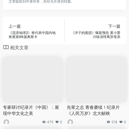
文章版权归作者所有，未经允许请勿转载。
上一篇
下一篇
《流浪地球2》将代表中国内地
《洋子的困惑》曝新预告 黄小蕾
角逐第96届奥斯卡
川味演绎离异母亲
相关文章
专家研讨纪录片《中国》：展
先辈之志 青春赓续！纪录片
现中华文化之美
《人民万岁》北大献映
475
0
518
0