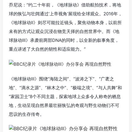
乔尼说：“约二十年前，《地球脉动》借助航拍技术，将地
球的恢弘与壮阔通过‘上帝视角’展现给全球观众。2016年，
《地球脉动II》则尽可能拉近镜头，聚焦动物本身，以前所
未有的方式让观众沉浸在物竞天择的自然世界中。而《地
球脉动III》承袭前两部DNA的同时，以全新的叙事角度，
重点讲述了大自然的韧性和适应能力。”
《地球脉动III》围绕“海陆之间”、“波涛之下”、“广袤之
地”、“滴水之源”、“林木之中”、“极端之境”、“与人共舞”和
“家园卫士”8个不同主题，探索地球上众多令人称奇的栖息
地，生动呈现自然界最壮丽恢弘的奇观与野生动物们不可
思议的生存传奇。