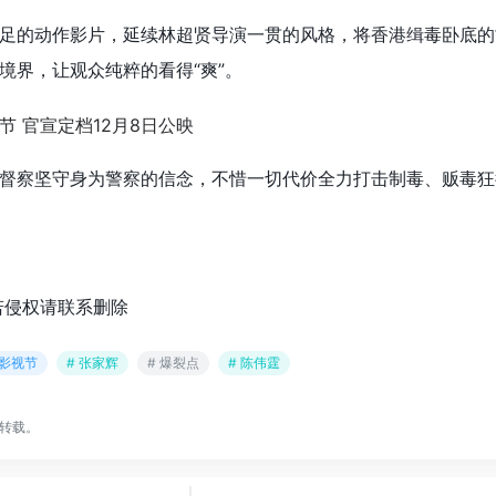
足的动作影片，延续林超贤导演一贯的风格，将香港缉毒卧底的
境界，让观众纯粹的看得“爽”。
督察坚守身为警察的信念，不惜一切代价全力打击制毒、贩毒狂
若侵权请联系删除
店影视节
# 张家辉
# 爆裂点
# 陈伟霆
转载。