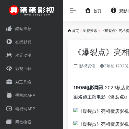
首页
观影
酷站推荐
首页
•
影视资讯
•
《爆裂点》亮相横
在线影视
《爆裂点》亮相
次元动漫
影视资讯
3年前 (2023
影视下载
AI工具箱
1905电影网讯
2023横店
手机端APP
梁洛施主演电影《
爆裂点
电视端APP
网盘搜索