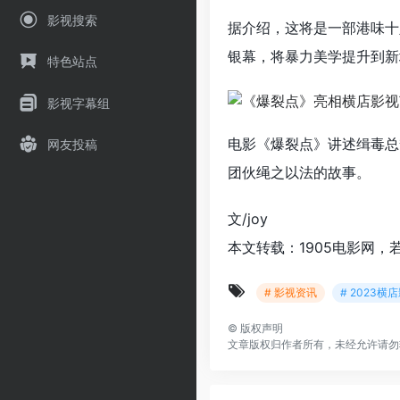
影视搜索
据介绍，这将是一部港味十
银幕，将暴力美学提升到新
特色站点
影视字幕组
电影《爆裂点》讲述缉毒总
网友投稿
团伙绳之以法的故事。
文/joy
本文转载：1905电影网，
# 影视资讯
# 2023横
©
版权声明
文章版权归作者所有，未经允许请勿