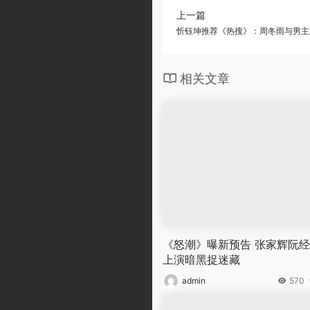
上一篇
忻钰坤推荐《热搜》：周冬雨与男主
相关文章
《怒潮》曝新预告 张家辉阮
上演暗黑捉迷藏
admin
570