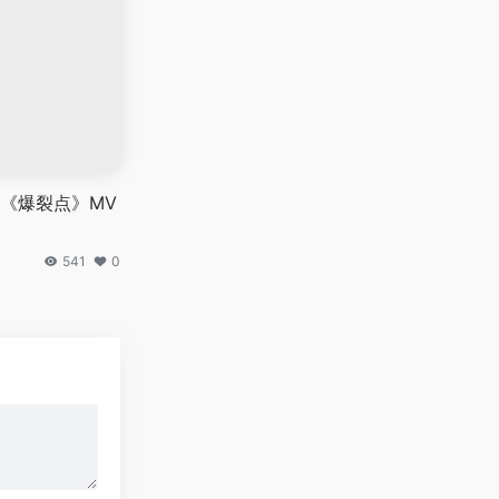
《爆裂点》MV
541
0