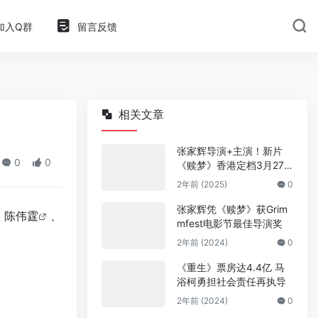
加入Q群
留言反馈
相关文章
张家辉导演+主演！新片
0
0
《赎梦》香港定档3月27
日
2年前 (2025)
0
张家辉凭《赎梦》获Grim
、
陈伟霆
、
mfest电影节最佳导演奖
2年前 (2024)
0
《重生》票房达4.4亿 马
浴柯勇担社会责任再执导
2年前 (2024)
0