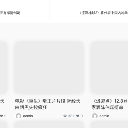
没有感情纠葛
《流浪地球2》将代表中国内地角
经天
电影《重生》曝正片片段 阮经天
《爆裂点》12.8登
白切黑失控癫狂
家辉陈伟霆搏命
0
admin
381
0
admin