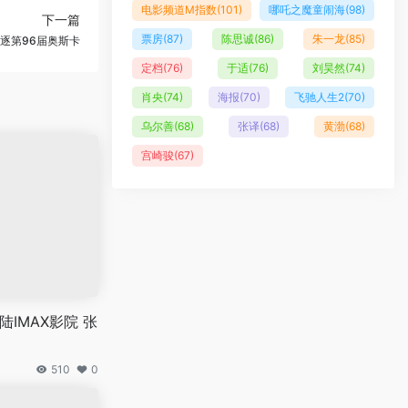
电影频道M指数
(101)
哪吒之魔童闹海
(98)
下一篇
票房
(87)
陈思诚
(86)
朱一龙
(85)
逐第96届奥斯卡
定档
(76)
于适
(76)
刘昊然
(74)
肖央
(74)
海报
(70)
飞驰人生2
(70)
乌尔善
(68)
张译
(68)
黄渤
(68)
宫崎骏
(67)
陆IMAX影院 张
510
0