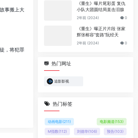
《重生》曝片尾彩蛋 复仇
故事搬上大
小队大团圆结局直击泪腺
2年前 (2024)
0
《重生》曝正片片段 张家
辉张榕容“套路”阮经天
2年前 (2024)
0
徒，将犯罪
热门网址
追影影视
热门标签
动画电影
(211)
电影频道
(153)
M指数
(112)
刘德华
(106)
预告
(103)