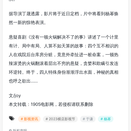
据导演丁晟透露，影片将于近日定档，片中将看到杨幂焕
然一新的惊艳表演。
悬疑喜剧《没有一顿火锅解决不了的事》讲述了一个计里
有计、局中有局、人算不如天算的故事：四个互不相识的
人在戏院后台库房分赃，竟意外牵扯进一桩命案，一顿热
辣滚烫的火锅翻滚着层出不穷的悬疑，贪婪和欺瞒引发连
环逆转。终于，四人特殊身份渐渐浮出水面，神秘的真相
也呼之欲出……
文/joy
本文转载：1905电影网，若侵权请联系删除
# 影视资讯
# 2023横店影视节
# 于谦
# 杨幂
©
版权声明