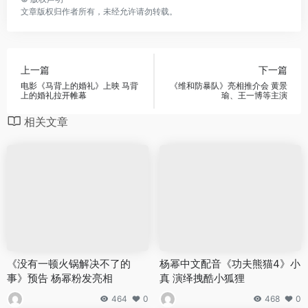
文章版权归作者所有，未经允许请勿转载。
上一篇
下一篇
电影《马背上的婚礼》上映 马背
《维和防暴队》亮相推介会 黄景
上的婚礼拉开帷幕
瑜、王一博等主演
相关文章
《没有一顿火锅解决不了的
杨幂中文配音《功夫熊猫4》小
事》预告 杨幂粉发亮相
真 演绎拽酷小狐狸
464
0
468
0