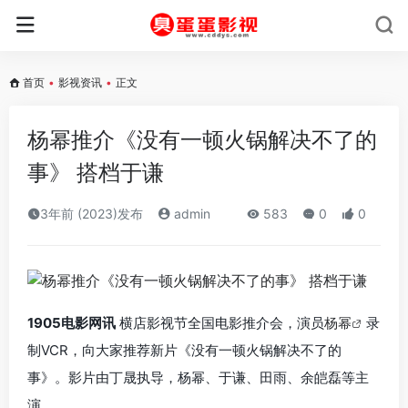
首页
•
影视资讯
•
正文
杨幂推介《没有一顿火锅解决不了的
事》 搭档于谦
3年前 (2023)发布
admin
583
0
0
1905电影网讯
横店影视节全国电影推介会，演员
杨幂
录
制VCR，向大家推荐新片《没有一顿火锅解决不了的
事》。影片由丁晟执导，杨幂、于谦、田雨、余皑磊等主
演。