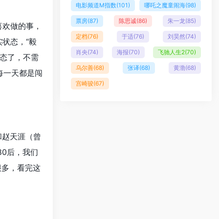
电影频道M指数
(101)
哪吒之魔童闹海
(98)
票房
(87)
陈思诚
(86)
朱一龙
(85)
喜欢做的事，
定档
(76)
于适
(76)
刘昊然
(74)
状态，“毅
肖央
(74)
海报
(70)
飞驰人生2
(70)
态了，不需
乌尔善
(68)
张译
(68)
黄渤
(68)
每一天都是闯
宫崎骏
(67)
和赵天涯（曾
80后，我们
很多，看完这