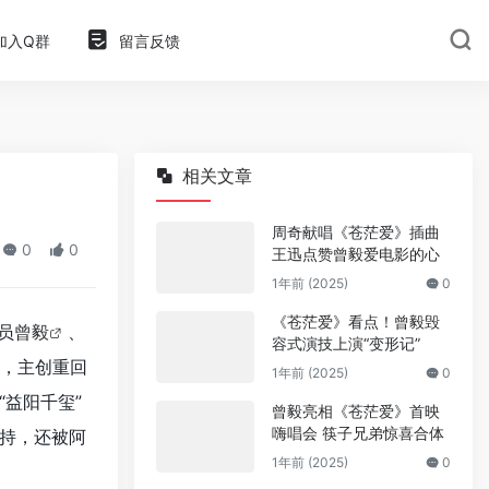
加入Q群
留言反馈
相关文章
周奇献唱《苍茫爱》插曲
0
0
王迅点赞曾毅爱电影的心
1年前 (2025)
0
《苍茫爱》看点！曾毅毁
员
曾毅
、
容式演技上演“变形记”
，主创重回
1年前 (2025)
0
益阳千玺”
曾毅亮相《苍茫爱》首映
嗨唱会 筷子兄弟惊喜合体
持，还被阿
1年前 (2025)
0