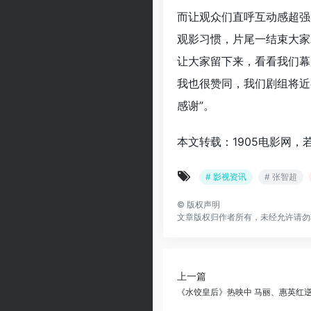
而让观众们直呼互动感超强
观影习惯，片尾一结束大家
让大家留下来，看看我们幕
我也很赞同，我们剧组将近
感谢”。
本文转载：1905电影网，
# 影视资讯
# 张智超
©
版权声明
文章版权归作者所有，未经允许请勿
上一篇
《水饺皇后》热映中 马丽、惠英红