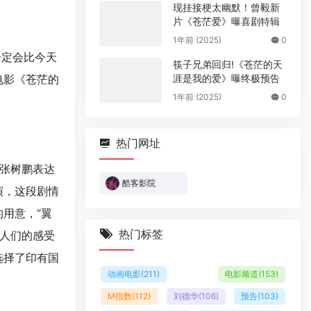
现挂接梗太幽默！曾毅新
片《苍茫爱》曝喜剧特辑
1年前 (2025)
0
一定会比今天
筷子兄弟回归!《苍茫的天
电影《苍茫的
涯是我的爱》曝终极预告
1年前 (2025)
0
热门网址
张树鹏表达
酷客影院
演，这段剧情
用意，“翼
热门标签
人们的感受
选择了印有国
动画电影
(211)
电影频道
(153)
M指数
(112)
刘德华
(106)
预告
(103)