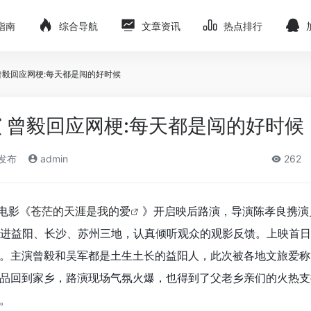
指南
综合导航
文章资讯
热点排行
曾毅回应网梗:每天都是闯的好时候
 曾毅回应网梗:每天都是闯的好时候
)发布
admin
262
电影《
苍茫的天涯是我的爱
》开启映后路演，导演陈孝良携演
进益阳、长沙、苏州三地，认真倾听观众的观影反馈。上映首日
。主演曾毅和吴军都是土生土长的益阳人，此次被各地文旅爱称“
品回到家乡，路演现场气氛火爆，也得到了父老乡亲们的火热支
。