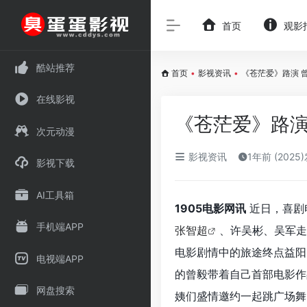
首页
观影
酷站推荐
首页
•
影视资讯
•
《苍茫爱》路演 
在线影视
《苍茫爱》路演
次元动漫
影视资讯
1年前 (2025
影视下载
AI工具箱
1905电影网讯
近日，喜剧
手机端APP
张智超
、许吴彬、吴军走
电影剧情中的旅途终点益阳
电视端APP
的曾毅带着自己首部电影作
网盘搜索
姨们盛情邀约一起跳广场舞