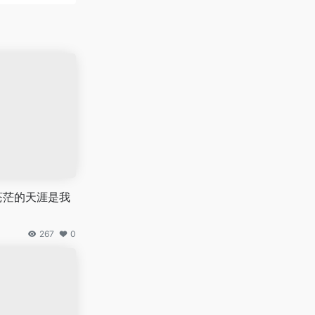
苍茫的天涯是我
267
0