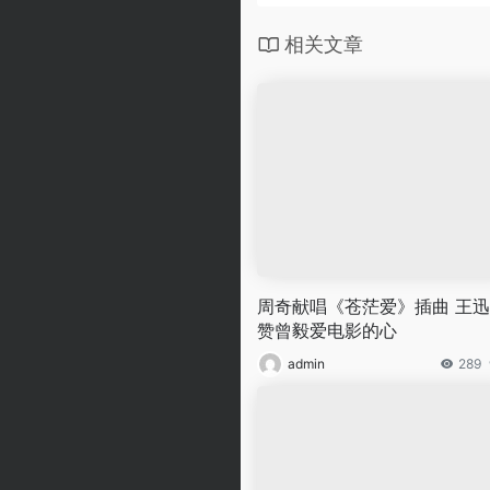
相关文章
周奇献唱《苍茫爱》插曲 王
赞曾毅爱电影的心
admin
289