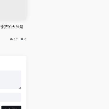
苍茫的天涯是
261
0