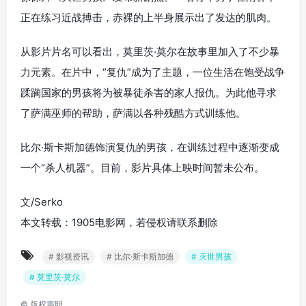
正在练习近战搏击，赤裸的上半身展示出了发达的肌肉。
从影片片名可以看出，莫里茨·莫尔在故事里加入了不少暴
力元素。在片中，“复仇”成为了主题，一位生活在饱受战争
蹂躏国家的男孩将为被暴徒杀害的家人报仇。为此他寻求
了萨满巫师的帮助，萨满以各种残酷方式训练他。
比尔·斯卡斯加德饰演复仇的男孩，在训练过程中逐渐变成
一个“杀人机器”。目前，影片具体上映时间暂未公布。
文/Serko
本文转载：1905电影网，若侵权请联系删除
# 影视资讯
# 比尔·斯卡斯加德
# 灭世男孩
# 莫里茨·莫尔
©
版权声明