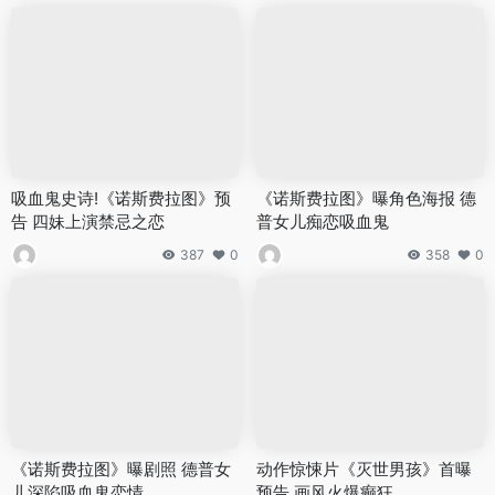
吸血鬼史诗!《诺斯费拉图》预
《诺斯费拉图》曝角色海报 德
告 四妹上演禁忌之恋
普女儿痴恋吸血鬼
387
0
358
0
《诺斯费拉图》曝剧照 德普女
动作惊悚片《灭世男孩》首曝
儿深陷吸血鬼恋情
预告 画风火爆癫狂