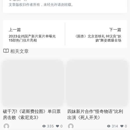
文章版权归作者所有，未经允许请勿转载。
上一篇
下一篇
2023金鸡国产新片展片单曝光
《困兽》北京首映礼 钟汉良“妖
15部热门佳片亮相
娆”舞姿燃爆全场
相关文章
破千万!《诺斯费拉图》单日票
四妹新片合作“怪奇物语”比利
房击败《索尼克3》
出演《死人开关》
335
0
314
0