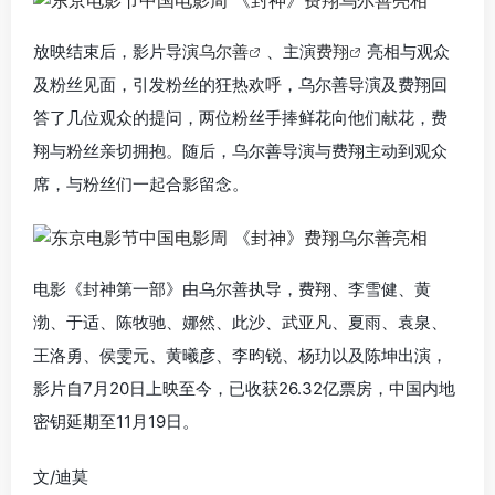
放映结束后，影片导演
乌尔善
、主演
费翔
亮相与观众
及粉丝见面，引发粉丝的狂热欢呼，乌尔善导演及费翔回
答了几位观众的提问，两位粉丝手捧鲜花向他们献花，费
翔与粉丝亲切拥抱。随后，乌尔善导演与费翔主动到观众
席，与粉丝们一起合影留念。
电影《封神第一部》由乌尔善执导，费翔、李雪健、黄
渤、于适、陈牧驰、娜然、此沙、武亚凡、夏雨、袁泉、
王洛勇、侯雯元、黄曦彦、李昀锐、杨玏以及陈坤出演，
影片自7月20日上映至今，已收获26.32亿票房，中国内地
密钥延期至11月19日。
文/迪莫