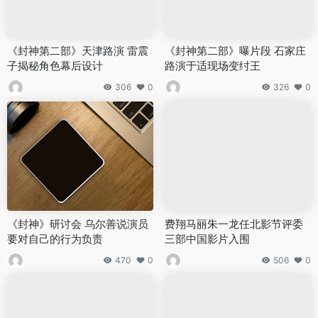
《封神第二部》天津路演 雷震
《封神第二部》曝片段 石家庄
子揭秘角色幕后设计
路演于适现场变纣王
306
0
326
0
《封神》研讨会 乌尔善说演员
费翔马丽朱一龙任北影节评委
要对自己的行为负责
三部中国影片入围
470
0
506
0