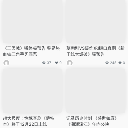
《三叉戟》曝终极预告 警界热
草彅刚VS爆炸犯!樋口真嗣《新
血铁三角手刃罪恶
干线大爆破》曝预告
371
0
248
0
超大尺度！惊悚喜剧《萨特
记录历史时刻 《盛世如愿》
本》将于12月22日上线
《潮涌濠江》年内公映