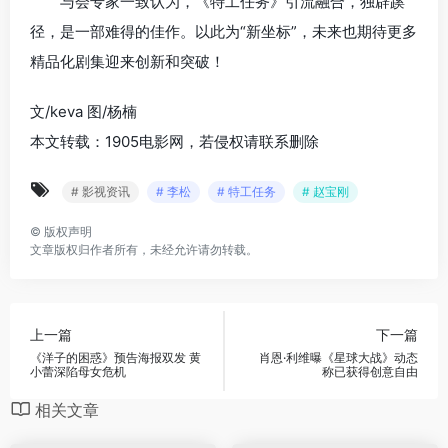
与会专家一致认为，《特工任务》引流融合，独辟蹊
径，是一部难得的佳作。以此为“新坐标”，未来也期待更多
精品化剧集迎来创新和突破！
文/keva 图/杨楠
本文转载：1905电影网，若侵权请联系删除
# 影视资讯
# 李松
# 特工任务
# 赵宝刚
©
版权声明
文章版权归作者所有，未经允许请勿转载。
上一篇
下一篇
《洋子的困惑》预告海报双发 黄
肖恩·利维曝《星球大战》动态
小蕾深陷母女危机
称已获得创意自由
相关文章