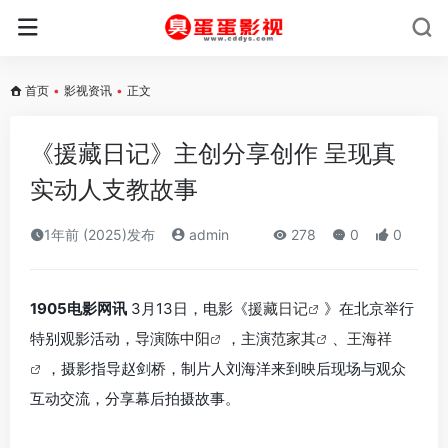
首页
•
影视资讯
•
正文
《援藏日记》主创分享创作 呈现真
实动人支教故事
1年前 (2025)发布
admin
278
0
0
1905电影网讯
3月13日，电影《
援藏日记
》在北京举行
特别观影活动，导演
陈中阳
，主演
范家其
、
王海祥
，摄影指导赵剑桥，制片人刘海洋来到映后现场与观众
互动交流，分享幕后拍摄故事。