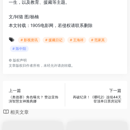
一生，以及教育、援藏等主题。
文/轲骆 图/杨楠
本文转载：1905电影网，若侵权请联系删除
# 影视资讯
# 援藏日记
# 王海祥
# 范家其
# 陈中阳
©
版权声明
文章版权归作者所有，未经允许请勿转载。
上一篇
下一篇
《奥德赛》角色曝光？ 赞达亚饰
再破纪录！《哪吒2》连续44天
演智慧女神雅典娜
登顶单日票房冠军
相关文章