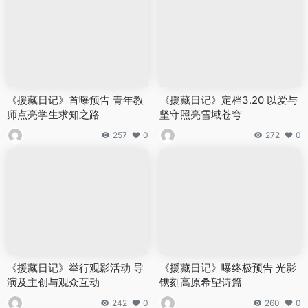
《援藏日记》首曝预告 青年教
《援藏日记》定档3.20 以爱与
师点亮学生求知之路
坚守照亮雪域苍穹
257
0
272
0
《援藏日记》举行观影活动 导
《援藏日记》曝终极预告 光影
演及主创与观众互动
镌刻高原希望诗篇
242
0
260
0