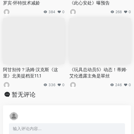
罗宾·怀特技术减龄
《此心安处》曝预告
384
0
268
0
阿甘别传？汤姆·汉克斯《这
《玩具总动员5》动态！蒂姆·
里》北美提档至11.1
艾伦透露主角是翠丝
336
0
246
0
暂无评论