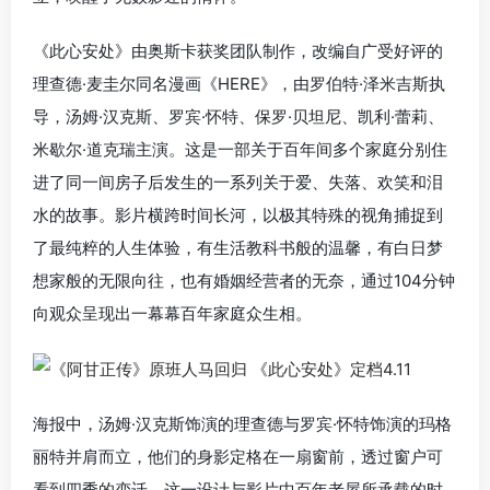
《此心安处》由奥斯卡获奖团队制作，改编自广受好评的
理查德·麦圭尔同名漫画《HERE》，由
罗伯特·泽米吉斯
执
导，汤姆·汉克斯、罗宾·怀特、
保罗·贝坦尼
、
凯利·蕾莉
、
米歇尔·道克瑞
主演。这是一部关于百年间多个家庭分别住
进了同一间房子后发生的一系列关于爱、失落、欢笑和泪
水的故事。影片横跨时间长河，以极其特殊的视角捕捉到
了最纯粹的人生体验，有生活教科书般的
温
馨
，有白日梦
想家般的无限向往，也有婚姻经营者的无奈，通过104分钟
向观众呈现出一幕幕百年家庭众生相。
海报中，汤姆·汉克斯饰演的理查德与罗宾·怀特饰演的玛格
丽特并肩而立，他们的身影定格在一扇窗前，透过窗户可
看到四季的变迁，这一设计与影片中百年老屋所承载的时