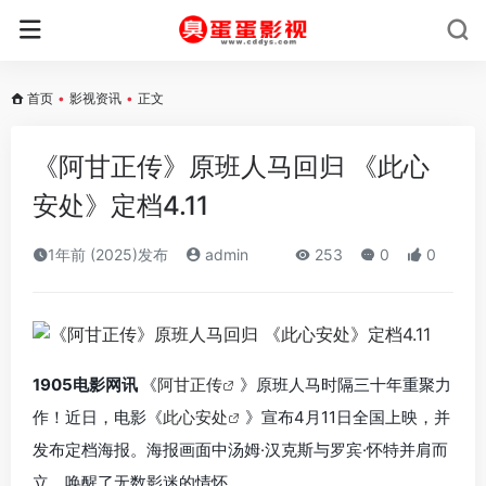
首页
•
影视资讯
•
正文
《阿甘正传》原班人马回归 《此心
安处》定档4.11
1年前 (2025)发布
admin
253
0
0
1905电影网讯
《
阿甘正传
》原班人马时隔三十年重聚力
作！近日，电影《
此心安处
》宣布4月11日全国上映，并
发布定档海报。海报画面中汤姆·汉克斯与罗宾·怀特并肩而
立，唤醒了无数影迷的情怀。