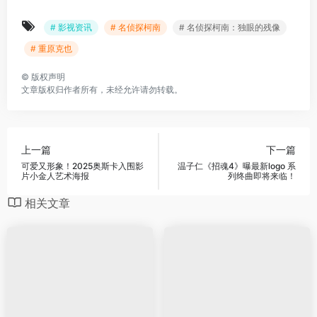
# 影视资讯
# 名侦探柯南
# 名侦探柯南：独眼的残像
# 重原克也
©
版权声明
文章版权归作者所有，未经允许请勿转载。
上一篇
下一篇
可爱又形象！2025奥斯卡入围影
温子仁《招魂4》曝最新logo 系
片小金人艺术海报
列终曲即将来临！
相关文章