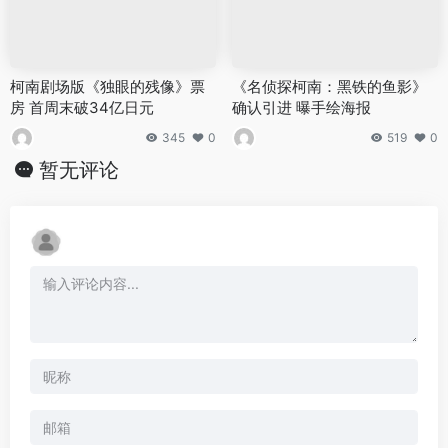
柯南剧场版《独眼的残像》票
《名侦探柯南：黑铁的鱼影》
房 首周末破34亿日元
确认引进 曝手绘海报
345
0
519
0
暂无评论