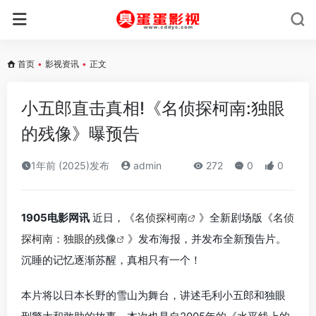
首页
•
影视资讯
•
正文
小五郎直击真相!《名侦探柯南:独眼
的残像》曝预告
1年前 (2025)发布
admin
272
0
0
1905电影网讯
近日，《
名侦探柯南
》全新剧场版《
名侦
探柯南：独眼的残像
》发布海报，并发布全新预告片。
沉睡的记忆逐渐苏醒，真相只有一个！
本片将以日本长野的雪山为舞台，讲述毛利小五郎和独眼