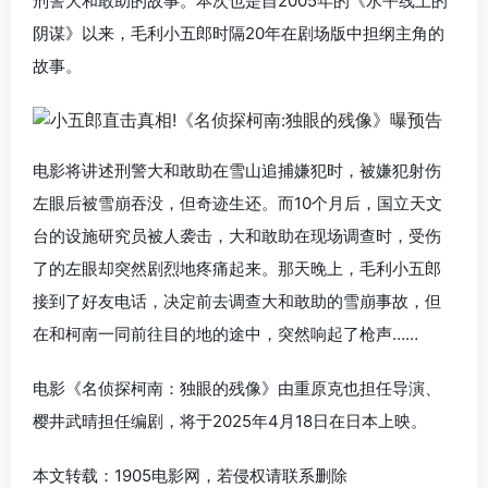
刑警大和敢助的故事。本次也是自2005年的《水平线上的
阴谋》以来，毛利小五郎时隔20年在剧场版中担纲主角的
故事。
电影将讲述刑警大和敢助在雪山追捕嫌犯时，被嫌犯射伤
左眼后被雪崩吞没，但奇迹生还。而10个月后，国立天文
台的设施研究员被人袭击，大和敢助在现场调查时，受伤
了的左眼却突然剧烈地疼痛起来。那天晚上，毛利小五郎
接到了好友电话，决定前去调查大和敢助的雪崩事故，但
在和柯南一同前往目的地的途中，突然响起了枪声……
电影《名侦探柯南：独眼的残像》由重原克也担任导演、
樱井武晴担任编剧，将于2025年4月18日在日本上映。
本文转载：1905电影网，若侵权请联系删除