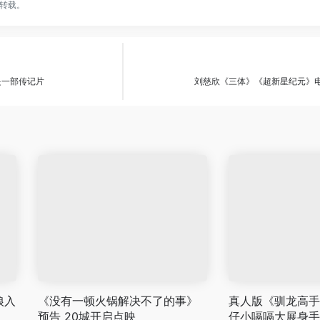
转载。
是一部传记片
刘慈欣《三体》《超新星纪元》
狼入
《没有一顿火锅解决不了的事》
真人版《驯龙高手
预告 20城开启点映
仔小嗝嗝大展身手