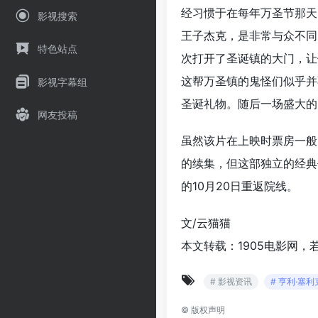
经习惯于在每年万圣节那天
影视搜索
王子杰克，是非常与众不同
特色站点
次打开了圣诞镇的大门，让
这帮万圣镇的鬼怪们似乎并
影视字幕组
圣诞礼物。随后一场盛大的
网友投稿
虽然该片在上映时票房一般
的续集，但这部独立的经典
的10月20日重返院线。
文/云猫猫
本文转载：1905电影网，
# 影视资讯
# 亨利·塞利
©
版权声明