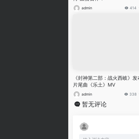
admin
414
《封神第二部：战火西岐》发
片尾曲《乐土》MV
admin
338
暂无评论