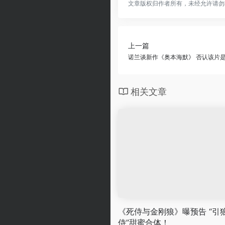
文章版权归作者所有，未经允许请勿
上一篇
诺兰谈新作《奥本海默》 否认该片
相关文章
《死侍与金刚狼》曝预告 “引
侍”甜蜜合体！