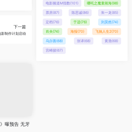
电影频道M指数
(101)
哪吒之魔童闹海
(98)
票房
(87)
陈思诚
(86)
朱一龙
(85)
定档
(76)
于适
(76)
刘昊然
(74)
下一篇
肖央
(74)
海报
(70)
飞驰人生2
(70)
电影制作计划启动
乌尔善
(68)
张译
(68)
黄渤
(68)
宫崎骏
(67)
》曝预告 无牙