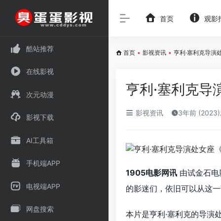
首页
观影
酷站推荐
首页
•
影视资讯
•
亨利·塞利克导演
在线影视
亨利·塞利克导
次元动漫
影视资讯
3年前 (2023
影视下载
AI工具箱
手机端APP
1905电影网讯
由试金石电
电视端APP
的影迷们，依旧可以从这一
网盘搜索
本片是亨利·塞利克的导演