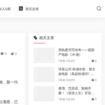
加入Q群
留言反馈
相关文章
用热爱书写传奇——观国
0
0
产电影《冲·撞》
1年前 (2025)
0
诗意山河 秋浦长歌：新文
旅电影《风起秋浦河》今
日全国公映
1年前 (2025)
0
映。新一代
黄渤、范丞丞、殷桃齐
聚！《浪浪人生》官宣阵
容
1年前 (2025)
0
各位鬼怪，已