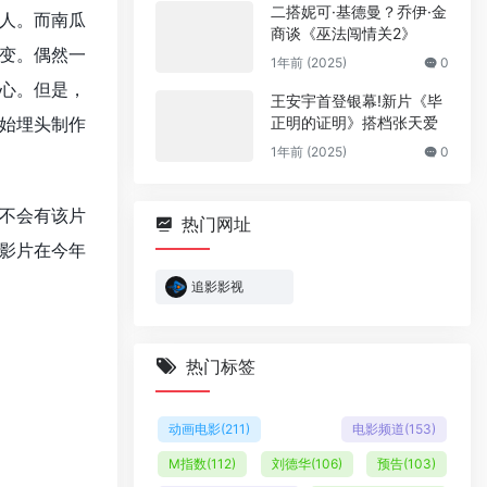
二搭妮可·基德曼？乔伊·金
人。而南瓜
商谈《巫法闯情关2》
变。偶然一
1年前 (2025)
0
心。但是，
王安宇首登银幕!新片《毕
始埋头制作
正明的证明》搭档张天爱
1年前 (2025)
0
不会有该片
热门网址
影片在今年
追影影视
热门标签
动画电影
(211)
电影频道
(153)
M指数
(112)
刘德华
(106)
预告
(103)