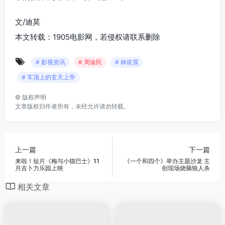
文/迪莫
本文转载：1905电影网，若侵权请联系删除
# 影视资讯
# 周渝民
# 林依晨
# 车顶上的玄天上帝
©
版权声明
文章版权归作者所有，未经允许请勿转载。
上一篇
下一篇
来啦！短片《梅与小猫巴士》11
《一个和四个》举办主题沙龙 主
月吉卜力乐园上映
创现场烧脑狼人杀
相关文章