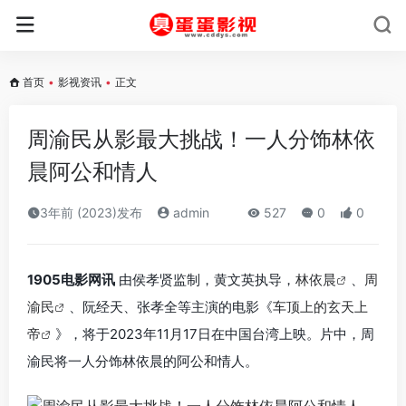
首页
•
影视资讯
•
正文
周渝民从影最大挑战！一人分饰林依
晨阿公和情人
3年前 (2023)发布
admin
527
0
0
1905电影网讯
由侯孝贤监制，黄文英执导，
林依晨
、
周
渝民
、阮经天、张孝全等主演的电影《
车顶上的玄天上
帝
》，将于2023年11月17日在中国台湾上映。片中，周
渝民将一人分饰林依晨的阿公和情人。