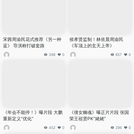
宋茜周渝民花式推荐《另一种
侯孝贤监制！林依晨周渝民
蓝》 导演称打破套路
《车顶上的玄天上帝》
368
0
657
0
《年会不能停！》曝片段 大鹏
《倩女幽魂》曝正片片段 张国
重新定义“优化”
荣王祖贤PK“姥姥”
452
0
296
0