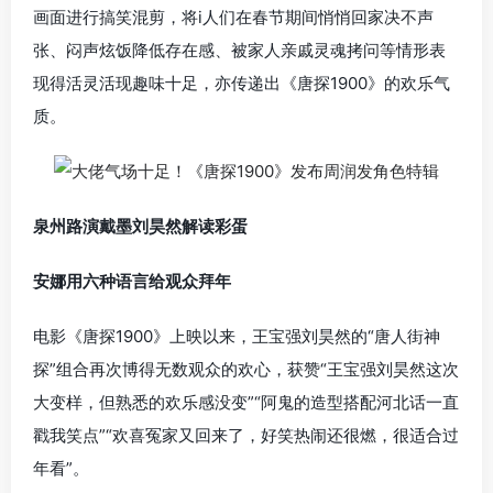
画面进行搞笑混剪，将i人们在春节期间悄悄回家决不声
张、闷声炫饭降低存在感、被家人亲戚灵魂拷问等情形表
现得活灵活现趣味十足，亦传递出《唐探1900》的欢乐气
质。
泉州路演戴墨刘昊然解读彩蛋
安娜用六种语言给观众拜年
电影《唐探1900》上映以来，王宝强刘昊然的“唐人街神
探”组合再次博得无数观众的欢心，获赞“王宝强刘昊然这次
大变样，但熟悉的欢乐感没变”“阿鬼的造型搭配河北话一直
戳我笑点”“欢喜冤家又回来了，好笑热闹还很燃，很适合过
年看”。