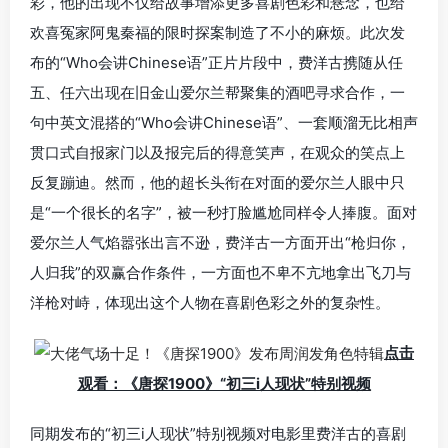
彩，他的出现不仅给故事增添更多喜剧色彩和悬念，也给
欢喜冤家阿鬼秦福的限时探案制造了不小的麻烦。此次发
布的“Who会讲Chinese语”正片片段中，费洋古携随从任
五、任六出现在旧金山爱尔兰帮聚集的酒吧寻求合作，一
句中英文混搭的“Who会讲Chinese语”、一套顺溜无比相声
贯口式自报家门以及报完后的得意笑声，在观众的笑点上
反复蹦迪。然而，他的超长头衔在对面的爱尔兰人眼中只
是“一个很长的名字”，被一秒打脸尴尬同样令人捧腹。面对
爱尔兰人气焰嚣张出言不逊，费洋古一方面开出“枪归你，
人归我”的双赢合作条件，一方面也不卑不亢地拿出飞刀与
洋枪对峙，体现出这个人物在喜剧色彩之外的复杂性。
点击
观看：《唐探1900》“初三i人现状”特别视频
同期发布的“初三i人现状”特别视频对电影里费洋古的喜剧