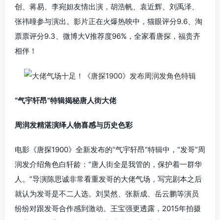
创、蒋易、李宛妲友情出演，胡浩帆、袁近辉、刘禹泽、
张祎曈参与演出。影片正在火爆热映中，猫眼评分9.6、淘
票票评分9.3、微博大V推荐度96%，全家看唐探，福贵齐
相伴！
“气宇轩昂”特辑揭秘唐人街大佬
周润发精湛演绎人物喜感与历史色彩
电影《唐探1900》全新发布的“气宇轩昂”特辑中，“发哥”周
润发介绍角色白轩龄：“唐人街全是我管的，保护着一群华
人。”导演陈思诚非常看重发哥的大佬气场，写完剧本之后
就认为发哥是不二人选。刘昊然、张新成、岳云鹏等演员
纷纷对跟发哥合作感到激动。王宝强更透露，2015年拍摄