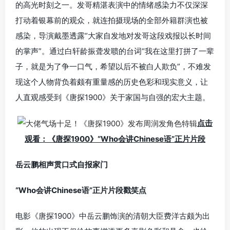
的高光时刻之一。发哥精湛表演中的情绪感染力不仅深深
打动着银幕前的观众，就连拍摄现场的全部外籍群演也被
感染，导演戴墨透露“大家自发地对发哥这段戏报以长时间
的掌声”。通过白轩龄振聋发聩的台词“我在这里打拼了一辈
子，就是为了争一口气，希望以后不被白人欺负”，不难发
现这个人物背负着颇有重量感的历史色彩和现实意义，让
人直观感受到《唐探1900》关于家国与自强的宏大主题。
点击
观看：《唐探1900》“
Who会讲Chinese语
”正片片段
岳云鹏相声贯口式自报家门
“Who会讲Chinese语”正片片段戳笑点
电影《唐探1900》中岳云鹏饰演的清朝大臣费洋古颇为出