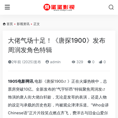
首页
•
影视资讯
•
正文
大佬气场十足！《唐探1900》发布
周润发角色特辑
2年前 (2025)发布
admin
329
0
0
1905电影网讯
电影《
唐探1900
》正在火爆热映中，总
票房突破10亿。全新发布的“气宇轩昂”特辑聚焦
周润发
饰演的唐人街大佬白轩龄，无论是发哥的表演，还是人物
的设定与承载的历史色彩，均被观众津津乐道。“Who会讲
Chinese语”正片片段笑点燃点齐飞，费洋古与旧金山爱尔