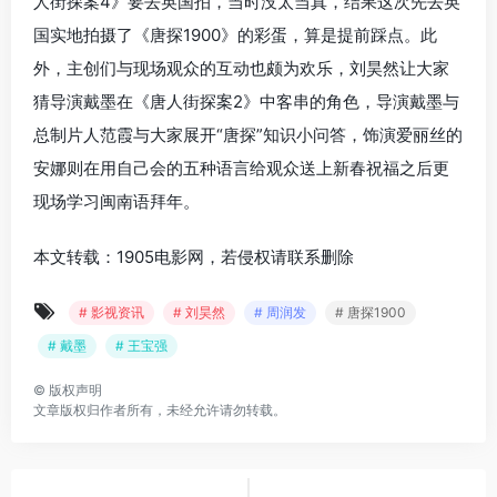
人街探案4》要去英国拍，当时没太当真，结果这次先去英
国实地拍摄了《唐探1900》的彩蛋，算是提前踩点。此
外，主创们与现场观众的互动也颇为欢乐，刘昊然让大家
猜导演戴墨在《唐人街探案2》中客串的角色，导演戴墨与
总制片人范霞与大家展开“唐探”知识小问答，饰演爱丽丝的
安娜则在用自己会的五种语言给观众送上新春祝福之后更
现场学习闽南语拜年。
本文转载：1905电影网，若侵权请联系删除
# 影视资讯
# 刘昊然
# 周润发
# 唐探1900
# 戴墨
# 王宝强
©
版权声明
文章版权归作者所有，未经允许请勿转载。