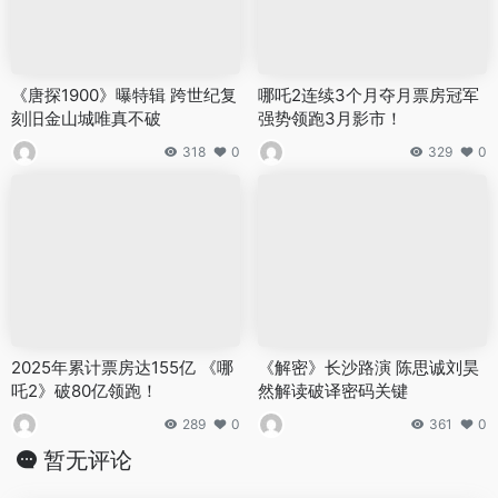
《唐探1900》曝特辑 跨世纪复
哪吒2连续3个月夺月票房冠军
刻旧金山城唯真不破
强势领跑3月影市！
318
0
329
0
2025年累计票房达155亿 《哪
《解密》长沙路演 陈思诚刘昊
吒2》破80亿领跑！
然解读破译密码关键
289
0
361
0
暂无评论