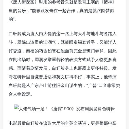
《唐人街探案》时用的参考音乐就是发哥主演的《赌神》
里的音乐，“能够跟发哥在一起合作，真的是就跟圆梦似
的”。
白轩龄成为唐人街大佬的这一路上与天斗与地斗与各路人
斗，凝练出浓重的江湖气，既能跟秦福套近乎，又能洋人
打交道，秦福的巧舌如簧在他面前完全是班门弄斧。因此
在刚出场时，周润发举重若轻的表演方式赋予人物更多喜
感。而随着剧情发展，白轩龄身上也展露出更多特质。发
哥在特辑里自谦普通话和英文讲得不好，事实上，他饰演
白轩龄是从广东台山前往旧金山谋生的，“广普”口音非常契
合人物设定。
电影最后白轩龄在议政大厅的全英文演讲，更是整部电影