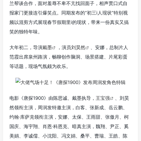
兰帮谈合作，面对羞辱不卑不亢找回面子，相声贯口式自
报家门更接连引爆笑点。同期发布的“初三i人现状”特别视
频以混剪方式展现春节假期里i的现状，带来一份真实又搞
笑的独特年味。
大年初二，导演
戴墨
，演员
刘昊然
、安娜，总制片人
范霞出席泉州路演，畅聊创作脑洞、场景搭建、片尾彩蛋
等话题，现场气氛颇为欢乐。
电影《唐探1900》由陈思诚、戴墨执导，
王宝强
、刘昊
然领衔主演，周润发特邀主演，白客、张新成、岳云鹏、
约翰·库萨克领衔主演，安娜、太保、王雨甜、张傲月、柯
国庆、海宇翔、肖恩·科恩克、暗真主演，魏翔、尹正、奚
美娟、李诚儒、小沈阳、冯文娟、桑平、曹瑞、王皓、陈