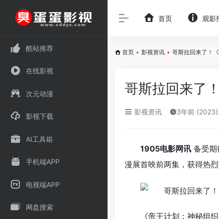
首页
观影
酷站推荐
首页
•
影视资讯
•
哥斯拉回来了！《
在线影视
哥斯拉回来了
次元动漫
影视资讯
3年前 (2023
影视下载
AI工具箱
1905电影网讯
备受期
手机端APP
漫展首映前两集，获得热烈
电视端APP
网盘搜索
《帝王计划：神秘组织