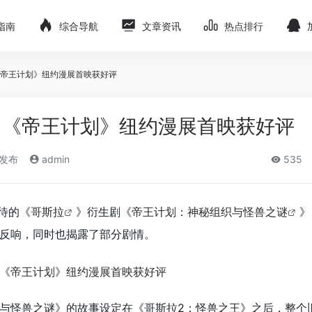
指南
综合导航
文章资讯
热点排行
帝王计划》纽约漫展首映获好评
！《帝王计划》纽约漫展首映获好评
)发布
admin
535
待的《
哥斯拉
》衍生剧《
帝王计划：神秘组织与怪兽之谜
》
反响，同时也揭露了部分剧情。
与怪兽之谜》的故事设定在《哥斯拉2：怪兽之王》之后，整个