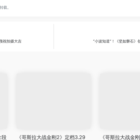
转载。
文预祝拍摄大吉
“小波知道”！《坚如磐石》
片段
《哥斯拉大战金刚2》定档3.29
《哥斯拉大战金刚