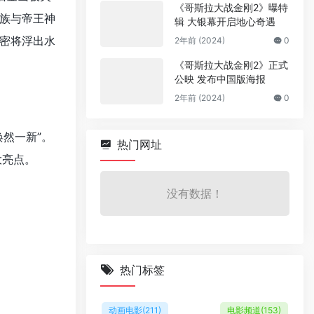
《哥斯拉大战金刚2》曝特
族与帝王神
辑 大银幕开启地心奇遇
密将浮出水
2年前 (2024)
0
《哥斯拉大战金刚2》正式
公映 发布中国版海报
2年前 (2024)
0
然一新”。
热门网址
大亮点。
没有数据！
热门标签
动画电影
(211)
电影频道
(153)