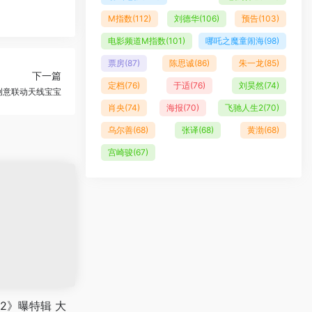
M指数
(112)
刘德华
(106)
预告
(103)
电影频道M指数
(101)
哪吒之魔童闹海
(98)
票房
(87)
陈思诚
(86)
朱一龙
(85)
下一篇
定档
(76)
于适
(76)
刘昊然
(74)
创意联动天线宝宝
肖央
(74)
海报
(70)
飞驰人生2
(70)
乌尔善
(68)
张译
(68)
黄渤
(68)
宫崎骏
(67)
2》曝特辑 大