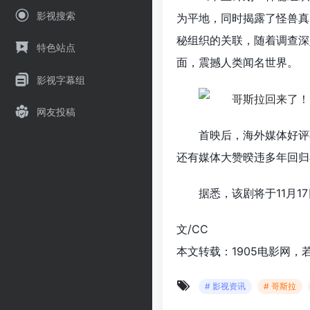
影视搜索
为平地，同时揭露了怪兽真
秘组织的关联，随着调查深
特色站点
面，震撼人类闻名世界。
影视字幕组
网友投稿
首映后，海外媒体好评
还有媒体大赞暌违多年回归
据悉，该剧将于11月
文/CC
本文转载：1905电影网，
# 影视资讯
# 哥斯拉