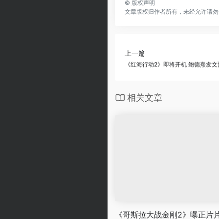
©
版权声明
文章版权归作者所有，未经允许请勿
上一篇
《红海行动2》即将开机 鲍德熹发
相关文章
《哥斯拉大战金刚2》曝正片