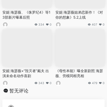
安妮·海瑟薇、《侏罗纪4》等1
安妮·海瑟薇姐弟恋新作！《对
3部新片曝幕后照
你的想象》5.2上线
334
0
407
0
安妮·海瑟薇×“毁灭者”戴夫 出
《母性本能》曝全新剧照 海瑟
演未命名动作喜剧
薇、劳模同框亮相
343
0
479
0
暂无评论