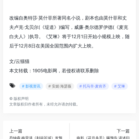
改编自奥特莎·莫什菲所著同名小说，剧本也由莫什菲和丈
夫卢克·戈贝尔(《堤道》)编写，威廉·奥尔德罗伊德(《麦克
白夫人》)执导。《艾琳》将于12月1日开始小规模上映，随
后于12月8日在美国全国范围内扩大上映。
文/云猫猫
本文转载：1905电影网，若侵权请联系删除
# 影视资讯
# 安妮·海瑟薇
# 托马辛·麦肯齐
# 艾琳
©
版权声明
文章版权归作者所有，未经允许请勿转载。
上一篇
下一篇
乔纳森·格雷泽《利益区域》发预
电影《花月杀手》曝预告 讲述印