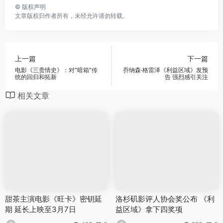
©
版权声明
文章版权归作者所有，未经允许请勿转载。
上一篇
下一篇
电影《三贵情史》：对“暗箱”传
乔纳森·格雷泽《利益区域》发预
统的回归和拓新
告 强烈感引关注
相关文章
甜茶主演电影《旺卡》密钥延
洛杉矶影评人协会奖公布 《利
期 延长上映至3月7日
益区域》拿下四奖项