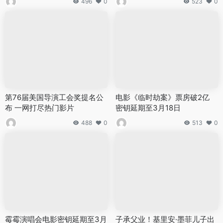
496
0
523
0
第76届美国导演工会奖提名公
电影《临时劫案》票房破2亿
布 一网打尽热门影片
密钥延期至3月18日
488
0
513
0
霉霉演唱会电影密钥延期至3月
子承父业！基里安·墨菲儿子出