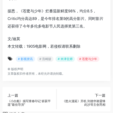
据悉，《苍鹭与少年》烂番茄新鲜度98%，均分8.5，
Critic均分高达89，是今年排名第9的高分影片。同时影片
还获得了今年多伦多电影节人民选择奖第三名。
文/迪莫
本文转载：1905电影网，若侵权请联系删除
# 影视资讯
# 宫崎骏
# 米津玄师
# 苍鹭与少年
©
版权声明
文章版权归作者所有，未经允许请勿转载。
上一篇
下一篇
《小白船》描写青春印记 斩获平
《怒火漫延》开机 刘德华谢霆锋
遥“最佳导演”
此沙等主创亮相