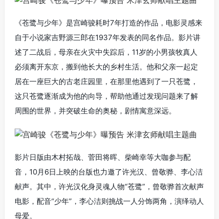
《苍鹭与少年》是宫崎骏耗时7年打造的作品，电影灵感来
自于小说家吉野源三郎在1937年发表的同名作品。影片讲
述了二战后，母亲在火灾中失踪后，11岁的小男孩牧真人
必须离开东京，搬到他长大的乡村生活。他和父亲一起定
居在一座巨大的古老庄园里，在那里他遇到了一只苍鹭，
这只苍鹭逐渐成为他的向导，帮助他通过发现问题来了解
周围的世界，并突破生命的奥秘，剧情寓意深远。
影片日版由木村拓哉、菅田将晖、柴崎幸等大咖参与配
音，10月6日上映的台版也力邀了许光汉、曾敬骅、李心洁
献声。其中，许光汉化身灵魂人物“苍鹭”，曾敬骅首次献声
电影，配音“少年”，李心洁则挑战一人分饰两角，演绎动人
母爱。