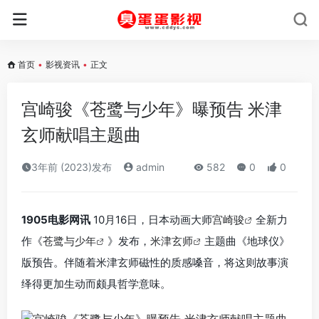
首页
•
影视资讯
•
正文
宫崎骏《苍鹭与少年》曝预告 米津
玄师献唱主题曲
3年前 (2023)发布
admin
582
0
0
1905电影网讯
10月16日，日本动画大师
宫崎骏
全新力
作《
苍鹭与少年
》发布，
米津玄师
主题曲《地球仪》
版预告。伴随着米津玄师磁性的质感嗓音，将这则故事演
绎得更加生动而颇具哲学意味。