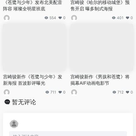
《苍鹭与少年》发布北美配音
宫崎骏《哈尔的移动城堡》预
阵容 璀璨全明星班底
售开启 曝多制式海报
554
0
401
0
宫崎骏新作《苍鹭与少年》发
宫崎骏新作《男孩和苍鹭》将
新海报 首波影评曝光
揭幕AIF动画电影节
711
0
712
0
暂无评论