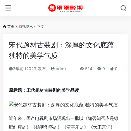
首页
•
影视资讯
•
正文
宋代题材古装剧：深厚的文化底蕴
独特的美学气质
3年前 (2023)发布
admin
514
0
0
原标题：宋代题材古装剧的美学品读
近年来，国产电视剧市场涌现出一批以《
知否知否应是绿
肥红瘦
》《
鹤唳华亭
》《
清平乐
》《大宋宫词》