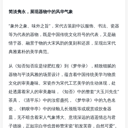
简淡隽永，展现器物中的风华气象
“象外之象、味外之旨”，宋代古装剧中以服饰、书法、瓷器
等为代表的器物，既是中国传统文化符号的代表，又是融
情于器、融景于物的大宋风韵的复刻和还原，呈现出宋代
典雅素朴的美学典范。
从《知否知否应是绿肥红瘦》到《梦华录》，精致细腻的
器物与平淡风雅的场景设计，蕴含着中国传统美学与物质
文化的审美趣味。宋瓷作为宋代工艺美学的生动体现，处
处透露着宋人的审美趣味，《知否》中的整套“大玉川先生”
茶具，《清平乐》中的汝窑盏托，《梦华录》中的九色名
瓷，《鹤唳华亭》中的绿釉儿长颈瓶等或观赏或饮食器
皿，无不暗含着宋人气象博大、意境深远的逍遥情志与君
子德操，正如宗白华也曾称赞宋瓷“初发芙蓉，自然可爱”。