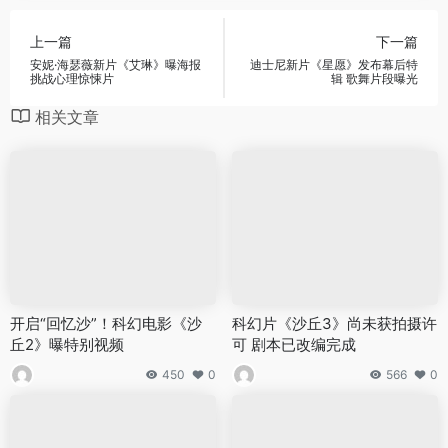
上一篇
下一篇
安妮·海瑟薇新片《艾琳》曝海报
迪士尼新片《星愿》发布幕后特
挑战心理惊悚片
辑 歌舞片段曝光
相关文章
开启“回忆沙”！科幻电影《沙
科幻片《沙丘3》尚未获拍摄许
丘2》曝特别视频
可 剧本已改编完成
450
0
566
0