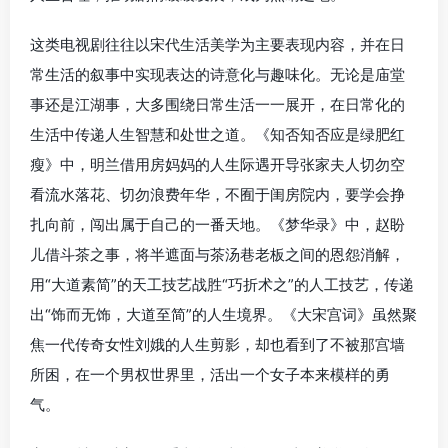
这类电视剧往往以宋代生活美学为主要表现内容，并在日
常生活的叙事中实现表达的诗意化与趣味化。无论是庙堂
事还是江湖事，大多围绕日常生活一一展开，在日常化的
生活中传递人生智慧和处世之道。《知否知否应是绿肥红
瘦》中，明兰借用房妈妈的人生际遇开导张家夫人切勿空
看流水落花、切勿浪费年华，不囿于闺房院内，要学会挣
扎向前，闯出属于自己的一番天地。《梦华录》中，赵盼
儿借斗茶之事，将半遮面与茶汤巷老板之间的恩怨消解，
用“大道素简”的天工技艺战胜“巧折术之”的人工技艺，传递
出“饰而无饰，大道至简”的人生境界。《大宋宫词》虽然聚
焦一代传奇女性刘娥的人生剪影，却也看到了不被那宫墙
所困，在一个男权世界里，活出一个女子本来模样的勇
气。