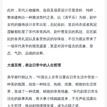
此外，宋代人物服饰、妆容及场景设计尽显质朴、纯粹，
整体建构出一种雅淡简约之美。以《清平乐》为例，剧中
女性的服饰设计非常出彩，后妃命妇、皇后袆衣或者凤冠
霞帔都彰显了宋代审美风尚。剧中曹皇后的凤冠、后宫嫔
妃的各类礼冠以及备受热议的珍珠妆，不仅为观众带来了
一场宋代美学的视觉盛宴，更是对其中蕴含的意象、形
态、气韵、品德的诠释。
大道至简，表达日常中的人生哲理
美学家叶朗认为，“中国古人非常注重在日常生活中营造一
种美的氛围，创造一种快活、热闹、优雅、精致的生活世
界，形成了一种优雅、精致的审美情趣。”宋代剧里日常生
活化的叙事风格，将大事小情娓娓道来，于无声处流露出
人生哲理，推动剧情缓缓发展，成为点睛之笔。