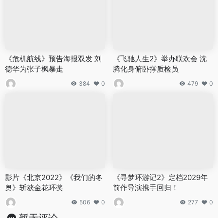
《危机航线》预告海报双发 刘
《飞驰人生2》举办联欢会 沈
德华为张子枫暴走
腾化身俯卧撑质检员
384
0
479
0
影片《北京2022》《我们的冬
《寻梦环游记2》定档2029年
奥》斩获金花环奖
前作导演携手回归！
506
0
277
0