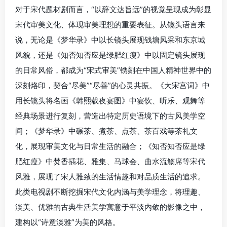
对于宋代题材剧而言，“以辞文达旨远”的视觉呈现成为彰显
宋代审美文化、体现审美理想的重要表征。从镜头语言来
说，无论是《梦华录》中以长镜头展现钱塘风采和东京城
风貌，还是《知否知否应是绿肥红瘦》中以固定镜头展现
的日常风俗，都成为“宋式审美”镌刻在中国人精神世界中的
深刻烙印，契合“尽美”“尽善”的心灵共振。《大宋宫词》中
用长镜头将名画《韩熙载夜宴图》中宴饮、听乐、观舞等
经典场景进行复刻，营造出特定历史语境下的古风美学空
间；《梦华录》中碾茶、煮茶、点茶、茶百戏等茶礼文
化，展现审美文化与日常生活的融合；《知否知否应是绿
肥红瘦》中焚香插花、雅集、马球会、曲水流觞席等宋代
风雅，展现了宋人雅致的生活情趣和对品质生活的追求。
此类电视剧不断挖掘宋代文化内涵与美学理念，将理趣、
淡美、优雅的古典生活美学寓意于平淡内敛的影像之中，
建构以“诗意淡雅”为美的风格。