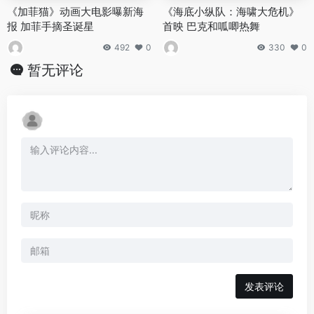
《加菲猫》动画大电影曝新海
《海底小纵队：海啸大危机》
报 加菲手摘圣诞星
首映 巴克和呱唧热舞
492
0
330
0
暂无评论
发表评论