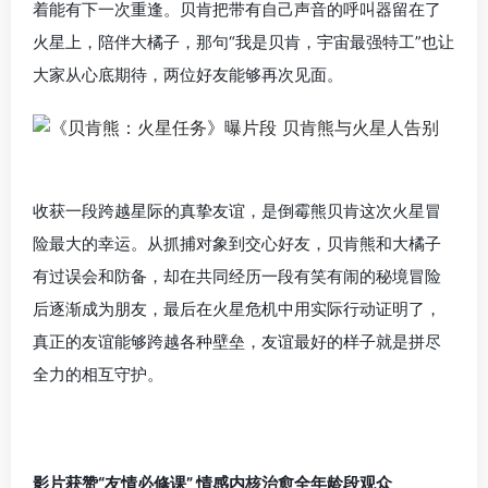
着能有下一次重逢。贝肯把带有自己声音的呼叫器留在了
火星上，陪伴大橘子，那句“我是贝肯，宇宙最强特工”也让
大家从心底期待，两位好友能够再次见面。
收获一段跨越星际的真挚友谊，是倒霉熊贝肯这次火星冒
险最大的幸运。从抓捕对象到交心好友，贝肯熊和大橘子
有过误会和防备，却在共同经历一段有笑有闹的秘境冒险
后逐渐成为朋友，最后在火星危机中用实际行动证明了，
真正的友谊能够跨越各种壁垒，友谊最好的样子就是拼尽
全力的相互守护。
影片获赞“友情必修课” 情感内核治愈全年龄段观众