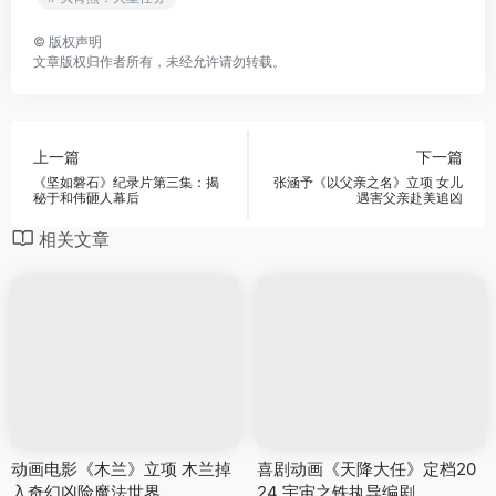
©
版权声明
文章版权归作者所有，未经允许请勿转载。
上一篇
下一篇
《坚如磐石》纪录片第三集：揭
张涵予《以父亲之名》立项 女儿
秘于和伟砸人幕后
遇害父亲赴美追凶
相关文章
动画电影《木兰》立项 木兰掉
喜剧动画《天降大任》定档20
入奇幻凶险魔法世界
24 宇宙之铁执导编剧