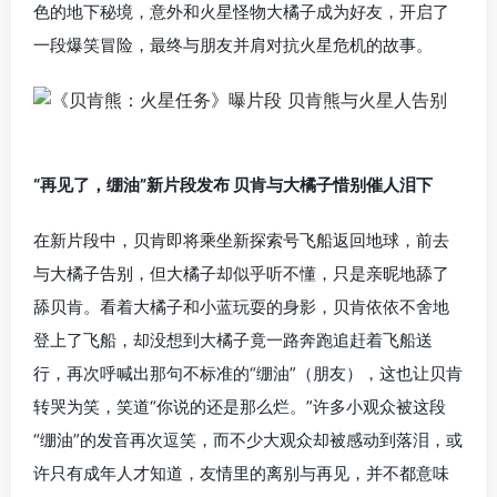
色的地下秘境，意外和火星怪物大橘子成为好友，开启了
一段爆笑冒险，最终与朋友并肩对抗火星危机的故事。
“再见了，绷油”新片段发布 贝肯与大橘子惜别催人泪下
在新片段中，贝肯即将乘坐新探索号飞船返回地球，前去
与大橘子告别，但大橘子却似乎听不懂，只是亲昵地舔了
舔贝肯。看着大橘子和小蓝玩耍的身影，贝肯依依不舍地
登上了飞船，却没想到大橘子竟一路奔跑追赶着飞船送
行，再次呼喊出那句不标准的“绷油”（朋友），这也让贝肯
转哭为笑，笑道“你说的还是那么烂。”许多小观众被这段
“绷油”的发音再次逗笑，而不少大观众却被感动到落泪，或
许只有成年人才知道，友情里的离别与再见，并不都意味