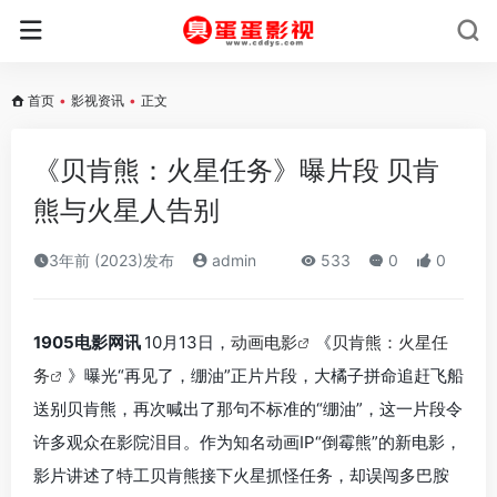
首页
•
影视资讯
•
正文
《贝肯熊：火星任务》曝片段 贝肯
熊与火星人告别
3年前 (2023)发布
admin
533
0
0
1905电影网讯
10月13日，
动画电影
《
贝肯熊：火星任
务
》曝光“再见了，绷油”正片片段，大橘子拼命追赶飞船
送别贝肯熊，再次喊出了那句不标准的“绷油”，这一片段令
许多观众在影院泪目。作为知名动画IP“倒霉熊”的新电影，
影片讲述了特工贝肯熊接下火星抓怪任务，却误闯多巴胺