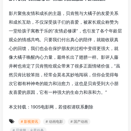
影片聚焦友情和成长的主题，贝肯熊与大橘子的友爱关系
和成长互助，不仅深受孩子们的喜爱，被家长观众称赞为
一堂给孩子寓教于乐的“友情必修课”，也引发了各个年龄层
观众的情感共鸣。只要我们付出真心的陪伴，就能收获真
心的回馈，我们也会在保护朋友的过程中变得更强大，就
像大橘子唤醒内心力量，最终长出了翅膀一样。影评人藤
井树也肯定了贝肯熊给观众带来了很多正面情绪价值，“虽
然贝肯比较笨拙，经常会莫名其妙地闯祸，但你会觉得每
次它都有种神奇的能力和治愈力，这也是贝肯受到大小朋
友喜爱的原因，它有一种强大的生命力和亲和力。”
本文转载：1905电影网，若侵权请联系删除
# 影视资讯
# 动画电影
# 国产动画
# 贝肯熊：火星任务