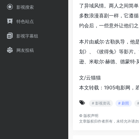
了异域风情。两人之间简单
影视搜索
多数浪漫喜剧一样，它遵循
特色站点
约会后，一些意外让他们之
影视字幕组
本片由威尔·古勒执导，他
网友投稿
划》、《彼得兔》等影片。
逊、米歇尔·赫德、德蒙特·
文/云猫猫
本文转载：1905电影网，
# 影视资讯
# 剧照
©
版权声明
文章版权归作者所有，未经允许请勿