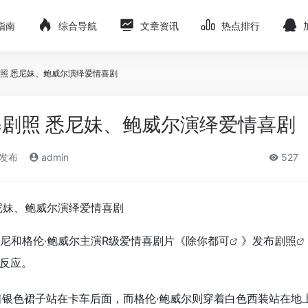
指南
综合导航
文章资讯
热点排行
照 悉尼妹、鲍威尔演绎爱情喜剧
剧照 悉尼妹、鲍威尔演绎爱情喜剧
)发布
admin
527
威尼和格伦·鲍威尔主演R级爱情喜剧片《
除你都可
》发布
剧照
反应。
着银色裙子站在卡车后面，而格伦·鲍威尔则穿着白色西装站在地