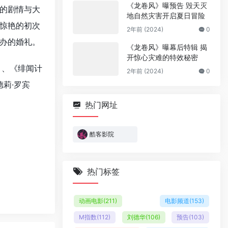
《龙卷风》曝预告 毁天灭
的剧情与大
地自然灾害开启夏日冒险
惊艳的初次
2年前 (2024)
0
办的婚礼。
《龙卷风》曝幕后特辑 揭
开惊心灾难的特效秘密
》、《绯闻计
2年前 (2024)
0
莉·罗宾
热门网址
酷客影院
热门标签
动画电影
(211)
电影频道
(153)
M指数
(112)
刘德华
(106)
预告
(103)