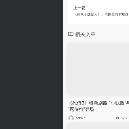
上一篇
《第八个嫌疑人》：何以走向实现影
相关文章
《死侍3》曝新剧照 “小贱贱”
“死侍狗”登场
admin
576