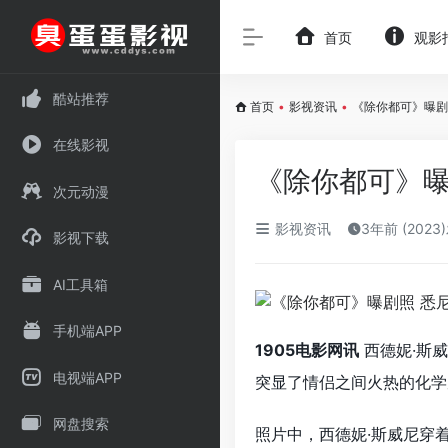
首页
观影
酷站推荐
首页
•
影视资讯
•
《除你都可》曝剧
在线影视
《除你都可》曝
次元动漫
影视资讯
3年前 (2023
影视下载
AI工具箱
手机端APP
1905电影网讯
西德妮·斯
电视端APP
突显了情侣之间火热的化学
网盘搜索
照片中，西德妮·斯威尼穿