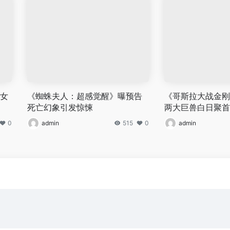
 女
《蜘蛛夫人：超感觉醒》曝预告
《哥斯拉大战金刚
死亡幻象引发惊悚
两大巨兽白日聚首
0
admin
515
0
admin