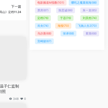
电影频道M指数
(101)
哪吒之魔童闹海
(98)
下一篇
票房
(87)
陈思诚
(86)
朱一龙
(85)
山》定档11.24
定档
(76)
于适
(76)
刘昊然
(74)
肖央
(74)
海报
(70)
飞驰人生2
(70)
乌尔善
(68)
张译
(68)
黄渤
(68)
宫崎骏
(67)
！温子仁监制
剧照
348
0