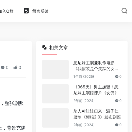
加入Q群
留言反馈
相关文章
悉尼妹主演兼制作电影
0
0
《我假装是个失踪的女
孩》
1年前 (2025)
0
《365天》男主加盟！悉
尼妹主演惊悚片《女佣》
2年前 (2024)
0
，整张剧照
杀人AI娃娃归来！温子仁
监制《梅根2.0》发布剧照
2年前 (2024)
0
上，背景充满