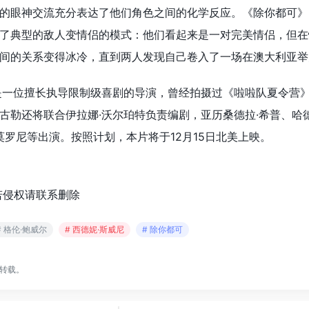
的眼神交流充分表达了他们角色之间的化学反应。《除你都可》
了典型的敌人变情侣的模式：他们看起来是一对完美情侣，但在
间的关系变得冰冷，直到两人发现自己卷入了一场在澳大利亚举
是一位擅长执导限制级喜剧的导演，曾经拍摄过《啦啦队夏令营
古勒还将联合伊拉娜·沃尔珀特负责编剧，亚历桑德拉·希普、哈德
莫罗尼等出演。按照计划，本片将于12月15日北美上映。
若侵权请联系删除
# 格伦·鲍威尔
# 西德妮·斯威尼
# 除你都可
转载。