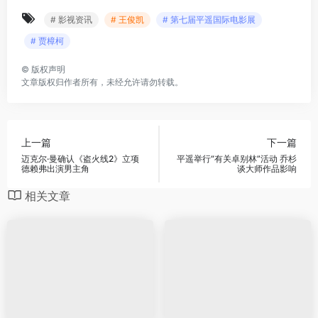
# 影视资讯
# 王俊凯
# 第七届平遥国际电影展
# 贾樟柯
©
版权声明
文章版权归作者所有，未经允许请勿转载。
上一篇
下一篇
迈克尔·曼确认《盗火线2》立项
平遥举行“有关卓别林”活动 乔杉
德赖弗出演男主角
谈大师作品影响
相关文章