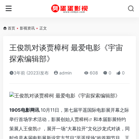
首页
•
影视资讯
•
正文
王俊凯对谈贾樟柯 最爱电影《宇宙
探索编辑部》
3年前 (2023)发布
admin
608
0
0
1905电影网讯
10月11日，第七届平遥国际电影展开幕之际
举行首场学术活动，影展创始人
贾樟柯
和本届影展特约
策展人
王俊凯
，展开一场“大幕拉开”文化沙龙式对谈，同
时也是本届电影展新设官方节目“平遥现场”的首期节目。
王