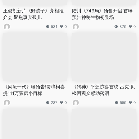
王俊凯新片《野孩子》亮相推
陆川《749局》预售开启 首曝
介会 聚焦事实孤儿
预告神秘生物初登场
531
0
379
0
《风流一代》曝预告!贾樟柯喜
《狗神》平遥惊喜首映 吕克·贝
提111万票房小目标
松因观众感动落泪
287
0
559
0