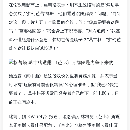
在伦敦电影节上，葛韦格表示：剧本里这段写的是“然后事
态变成了‘梦幻芭蕾’群舞，他们通过跳舞解决了问题。”而针
对这一段，片方开了个隆重的会议，问：“你真需要有这段
吗？”葛韦格回答：“我全身上下都需要。”对方追问：“我甚
至不懂这是什么意思，梦幻芭蕾是啥子？”葛韦格：“梦幻芭
蕾？这让我从何说起呢！”
她透露《雨中曲》是这段戏份的重要灵感来源，并表示当
时怀有“这段有可能会很糟糕”的心理准备，但“我已经决定
要做了”。葛韦格还透露已经在做自己的下一部电影了，目
前正在写剧本。
此前，据《Variety》报道，瑞恩·高斯林将凭《芭比》角逐
本届奥斯卡最佳男配角，《芭比》也将角逐奥斯卡最佳原