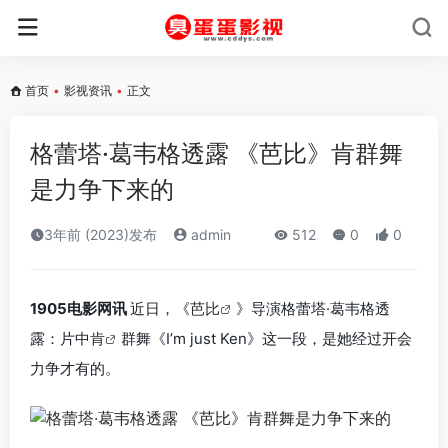
首页
•
影视资讯
•
正文
格蕾塔·葛韦格透露 《芭比》肯群舞
是力争下来的
3年前 (2023)发布
admin
512
0
0
1905电影网讯
近日，《
芭比
》导演格蕾塔·葛韦格透
露：片中
肯
群舞《I’m just Ken》这一段，是她经过开会
力争才有的。