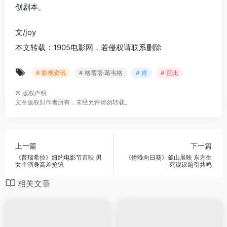
创剧本。
文/joy
本文转载：1905电影网，若侵权请联系删除
# 影视资讯
# 格蕾塔·葛韦格
# 肯
# 芭比
©
版权声明
文章版权归作者所有，未经允许请勿转载。
上一篇
下一篇
《普瑞希拉》纽约电影节首映 男
《傍晚向日葵》釜山展映 东方生
女主演身高差抢镜
死观议题引共鸣
相关文章