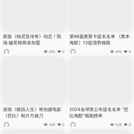
新版《纳尼亚传奇》动态！凯
第96届奥斯卡提名名单 《奥本
瑞·穆里根商谈加盟
海默》13提强势领跑
280
0
482
0
游戏《模拟人生》将拍摄电影
2024金球奖公布提名名单 “芭
《芭比》制片方操刀
比海默”领跑榜单
485
0
536
0