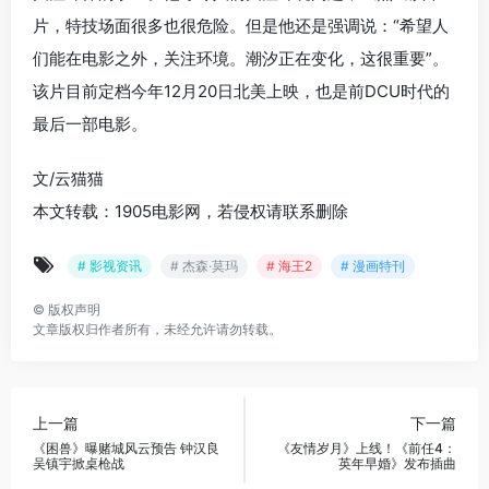
片，特技场面很多也很危险。但是他还是强调说：“希望人
们能在电影之外，关注环境。潮汐正在变化，这很重要”。
该片目前定档今年12月20日北美上映，也是前DCU时代的
最后一部电影。
文/云猫猫
本文转载：1905电影网，若侵权请联系删除
# 影视资讯
# 杰森·莫玛
# 海王2
# 漫画特刊
©
版权声明
文章版权归作者所有，未经允许请勿转载。
上一篇
下一篇
《困兽》曝赌城风云预告 钟汉良
《友情岁月》上线！《前任4：
吴镇宇掀桌枪战
英年早婚》发布插曲