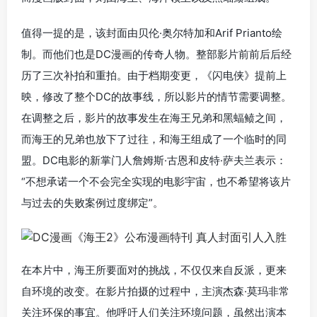
值得一提的是，该封面由贝伦·奥尔特加和Arif Prianto绘
制。而他们也是DC漫画的传奇人物。整部影片前前后后经
历了三次补拍和重拍。由于档期变更，《闪电侠》提前上
映，修改了整个DC的故事线，所以影片的情节需要调整。
在调整之后，影片的故事发生在海王兄弟和黑蝠鲼之间，
而海王的兄弟也放下了过往，和海王组成了一个临时的同
盟。DC电影的新掌门人詹姆斯·古恩和皮特·萨夫兰表示：
“不想承诺一个不会完全实现的电影宇宙，也不希望将该片
与过去的失败案例过度绑定”。
在本片中，海王所要面对的挑战，不仅仅来自反派，更来
自环境的改变。在影片拍摄的过程中，主演杰森·莫玛非常
关注环保的事宜。他呼吁人们关注环境问题，虽然出演本