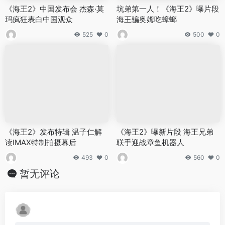
《海王2》中国发布会 杰森·莫
坑弟第一人！《海王2》曝片段
玛疯狂表白中国观众
海王骗奥姆吃蟑螂
525
0
500
0
《海王2》发布特辑 温子仁解
《海王2》曝新片段 海王兄弟
读IMAX特制拍摄幕后
联手迎战章鱼机器人
493
0
560
0
暂无评论