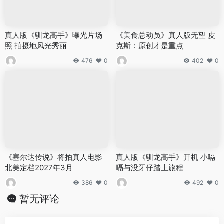
真人版《驯龙高手》曝光片场
《美食总动员》真人版无望 皮
照 拍摄地风光秀丽
克斯：原创才是重点
476
0
402
0
《塞尔达传说》将拍真人电影
真人版《驯龙高手》开机 小嗝
北美定档2027年3月
嗝与没牙仔踏上旅程
386
0
492
0
暂无评论