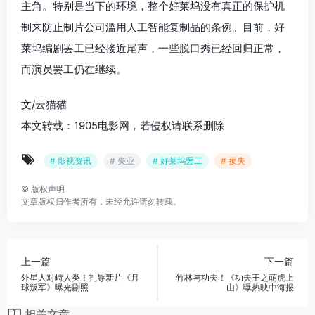
主角。特别是当下的环境，整个好莱坞没有真正的保护机
制来防止制片公司滥用人工智能复制品的条例。目前，好
莱坞编剧罢工已经接近尾声，一些脱口秀已经回归正常，
而演员罢工仍在继续。
文/云猫猫
本文转载：1905电影网，若侵权请联系删除
# 影视资讯
# 失业
# 好莱坞罢工
# 损失
©
版权声明
文章版权归作者所有，未经允许请勿转载。
上一篇
下一篇
外星人对峙人类！扎导新片《月
竹林与功夫！《功夫王之萌虎上
球叛军》曝光剧照
山》曝热映中海报
相关文章