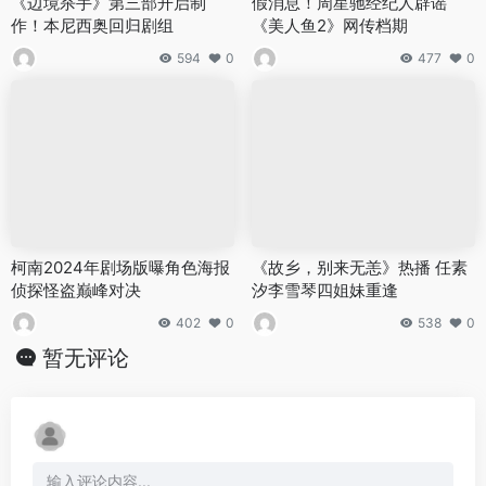
《边境杀手》第三部开启制
假消息！周星驰经纪人辟谣
作！本尼西奥回归剧组
《美人鱼2》网传档期
594
0
477
0
柯南2024年剧场版曝角色海报
《故乡，别来无恙》热播 任素
侦探怪盗巅峰对决
汐李雪琴四姐妹重逢
402
0
538
0
暂无评论