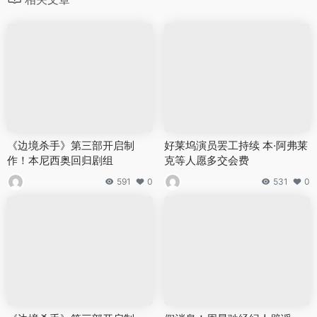
《边境杀手》第三部开启制
好莱坞演员罢工持续 本·阿弗莱
作！本尼西奥回归剧组
克等人愿多交会费
591
0
531
0