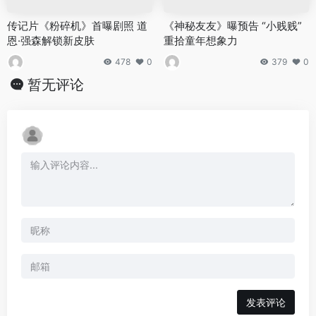
传记片《粉碎机》首曝剧照 道
《神秘友友》曝预告 “小贱贱”
恩·强森解锁新皮肤
重拾童年想象力
478
0
379
0
暂无评论
发表评论