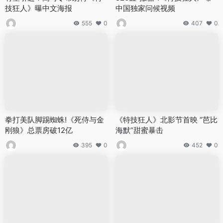
技狂人》曝中文海报
中国独家问候视频
555
0
407
0
拳打美队脚踢蜘蛛!《死侍与金
《特技狂人》北影节首映 “芭比
刚狼》总票房破12亿
海默”甜蜜暴击
395
0
452
0