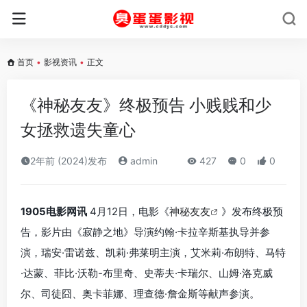
首页
•
影视资讯
•
正文
《神秘友友》终极预告 小贱贱和少
女拯救遗失童心
2年前 (2024)发布
admin
427
0
0
1905电影网讯
4月12日，电影《
神秘友友
》发布终极预
告，影片由《寂静之地》导演约翰·卡拉辛斯基执导并参
演，瑞安·雷诺兹、凯莉·弗莱明主演，艾米莉·布朗特、马特
·达蒙、菲比·沃勒-布里奇、史蒂夫·卡瑞尔、山姆·洛克威
尔、司徒囧、奥卡菲娜、理查德·詹金斯等献声参演。