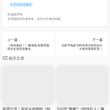
# 艾米莉·布朗特
©
版权声明
文章版权归作者所有，未经允许请勿转载。
上一篇
下一篇
《有你真好！》曝海报 郝蕾席嘉
北影节电影与时尚单元时尚短片
琪光头造型首曝光
大赛评审团官宣！
相关文章
有望引进！高司令布朗特《特
520宜“撒糖”!《特技狂人》曝