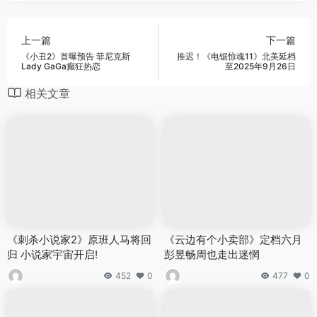
上一篇
下一篇
《小丑2》首曝预告 菲尼克斯
推迟！《电锯惊魂11》北美延档
Lady GaGa癫狂热恋
至2025年9月26日
相关文章
《刺杀小说家2》原班人马将回
《云边有个小卖部》定档六月
归 小说家宇宙开启!
彭昱畅周也走出迷惘
452
0
477
0