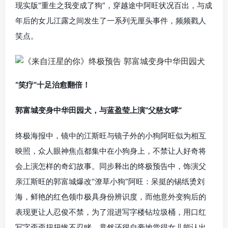
现实版“重生之我变成了狗”，穿越途中阿旺状况百出，与成
年后的女儿江露之间发生了一系列无厘头事件，频频戳人
笑点。
“笑疗”十足治愈翻倍！
郭富城变身中华田园犬，与蓝盈莹上演“父慈女哮”
终极海报中，镜中的江斯旺与镜子外的小狗阿旺似为相互
映照，众人眼神焦点都集中在小狗身上，不禁让人好奇将
会上演怎样的奇幻故事。同步释出的终极预告中，饰演父
亲江斯旺的郭富城爆改“潦草小狗”阿旺：呆挺的锡纸烫刘
海，鲜艳的红色领巾极具身份辨识度，而他意外变狗后的
表现更让人忍俊不禁，为了混进写字楼钻垃圾桶，用口红
写字歪歪扭扭惨不忍睹，竟然还很自豪地觉得女儿能认出