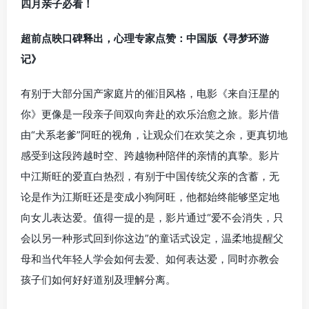
四月亲子必看！
超前点映口碑释出，心理专家点赞：中国版《寻梦环游
记》
有别于大部分国产家庭片的催泪风格，电影《来自汪星的
你》更像是一段亲子间双向奔赴的欢乐治愈之旅。影片借
由“犬系老爹”阿旺的视角，让观众们在欢笑之余，更真切地
感受到这段跨越时空、跨越物种陪伴的亲情的真挚。影片
中江斯旺的爱直白热烈，有别于中国传统父亲的含蓄，无
论是作为江斯旺还是变成小狗阿旺，他都始终能够坚定地
向女儿表达爱。值得一提的是，影片通过“爱不会消失，只
会以另一种形式回到你这边”的童话式设定，温柔地提醒父
母和当代年轻人学会如何去爱、如何表达爱，同时亦教会
孩子们如何好好道别及理解分离。