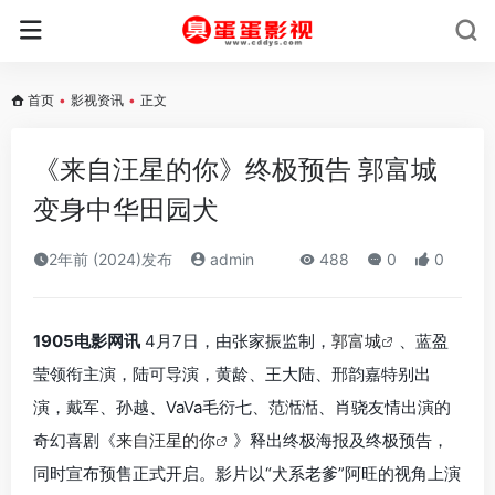
首页
•
影视资讯
•
正文
《来自汪星的你》终极预告 郭富城
变身中华田园犬
2年前 (2024)发布
admin
488
0
0
1905电影网讯
4月7日，由张家振监制，
郭富城
、蓝盈
莹领衔主演，陆可导演，黄龄、王大陆、邢韵嘉特别出
演，戴军、孙越、VaVa毛衍七、范湉湉、肖骁友情出演的
奇幻喜剧《
来自汪星的你
》释出终极海报及终极预告，
同时宣布预售正式开启。影片以“犬系老爹”阿旺的视角上演