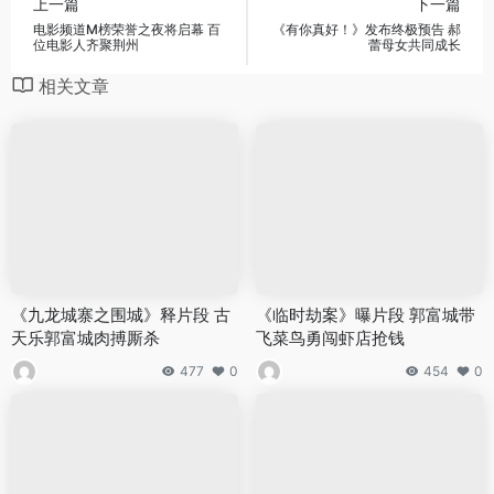
上一篇
下一篇
电影频道M榜荣誉之夜将启幕 百
《有你真好！》发布终极预告 郝
位电影人齐聚荆州
蕾母女共同成长
相关文章
《九龙城寨之围城》释片段 古
《临时劫案》曝片段 郭富城带
天乐郭富城肉搏厮杀
飞菜鸟勇闯虾店抢钱
477
0
454
0