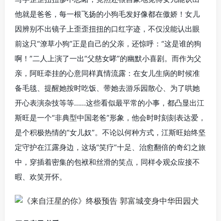
他就是爸爸，每一根飞扬的小狗毛发好像都在傲娇！女儿
因辨别不出镜子上歪歪扭扭的口红字迹，不仅没能认出眼
前这只“潦草小狗”正是自己的父亲，还惊呼：“这是谁的狗
啊！”二人上演了一出“父慈女哮”的幽默小喜剧。而作为父
亲，阿旺牵挂的心意同样真情流露：在女儿生病的时候准
备毛毯、提醒她按时吃饭、带她去游乐园散心、为了哄她
开心表演杂技等等……这些看似最平常的小事，都凸显出江
斯旺是一个“非典型中国老爸”形象，他会时时刻刻表达爱，
是个积极热情的“女儿奴”。不论以何种方式，江斯旺始终坚
定守护在江露身边，这场“笑疗”十足、治愈翻倍的奇幻之旅
中，穿插着密集的包袱和丝滑的笑点，同样令观众应接不
暇、欢笑开怀。