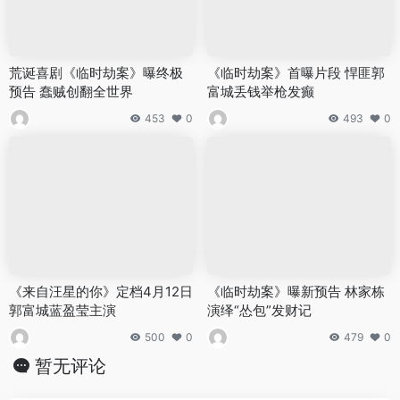
荒诞喜剧《临时劫案》曝终极
《临时劫案》首曝片段 悍匪郭
预告 蠢贼创翻全世界
富城丢钱举枪发癫
453
0
493
0
《来自汪星的你》定档4月12日
《临时劫案》曝新预告 林家栋
郭富城蓝盈莹主演
演绎“怂包”发财记
500
0
479
0
暂无评论