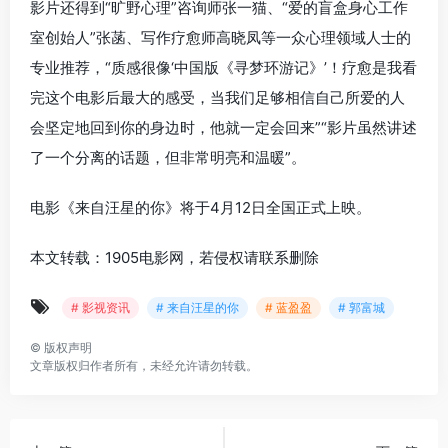
影片还得到“旷野心理”咨询师张一猫、“爱的盲盒身心工作
室创始人”张菡、写作疗愈师高晓凤等一众心理领域人士的
专业推荐，“质感很像‘中国版《寻梦环游记》’！疗愈是我看
完这个电影后最大的感受，当我们足够相信自己所爱的人
会坚定地回到你的身边时，他就一定会回来”“影片虽然讲述
了一个分离的话题，但非常明亮和温暖”。
电影《来自汪星的你》将于4月12日全国正式上映。
本文转载：1905电影网，若侵权请联系删除
# 影视资讯
# 来自汪星的你
# 蓝盈盈
# 郭富城
©
版权声明
文章版权归作者所有，未经允许请勿转载。