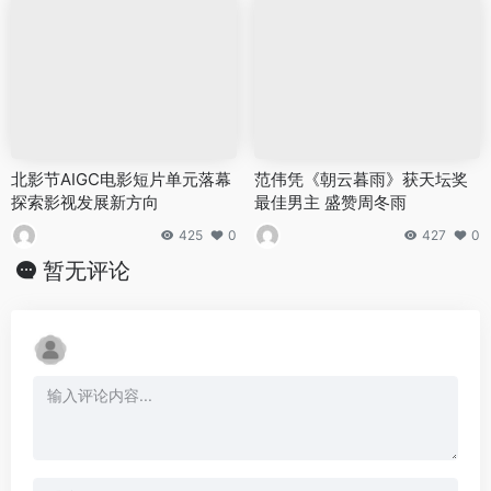
北影节AIGC电影短片单元落幕
范伟凭《朝云暮雨》获天坛奖
探索影视发展新方向
最佳男主 盛赞周冬雨
425
0
427
0
暂无评论