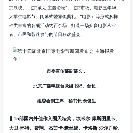
京展映、“北京策划·主题论坛”、北京市场、电影嘉年华、
大学生电影节、闭幕式暨颁奖典礼、“电影+”等形式多样、
种类丰富的各项活动约百余场，打造一场众多电影从业
者、市民和影迷参与的节日狂欢盛会。
市委宣传部副部长，
北京广播电视台党组书记、台长，
组委会副主席、秘书长 余俊生
▍15部国内外佳作入围天坛奖，埃米尔·库斯图里卡、
大卫·怀特、费翔、杰茜卡·豪丝娜、卡洛斯·沙尔丹哈、