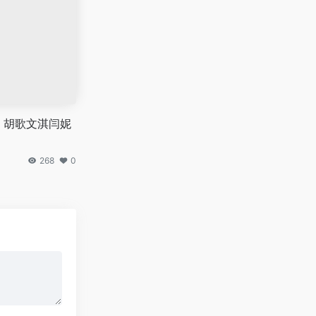
 胡歌文淇闫妮
268
0