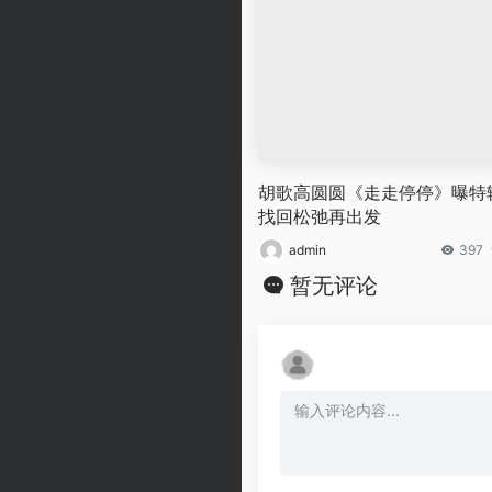
胡歌高圆圆《走走停停》曝特
找回松弛再出发
admin
397
暂无评论