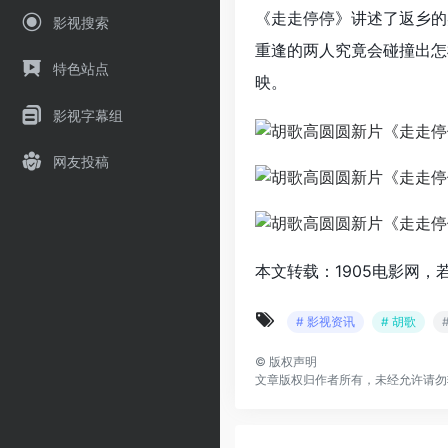
《走走停停》讲述了返乡的
影视搜索
重逢的两人究竟会碰撞出怎
特色站点
映。
影视字幕组
网友投稿
本文转载：1905电影网，
# 影视资讯
# 胡歌
©
版权声明
文章版权归作者所有，未经允许请勿