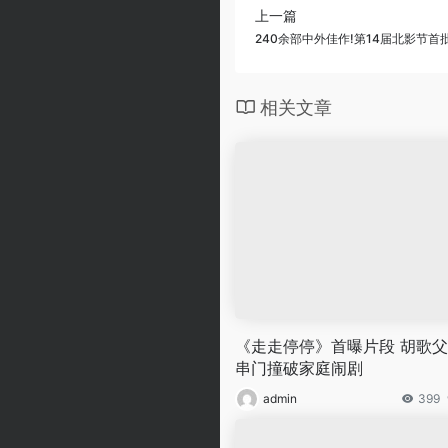
上一篇
240余部中外佳作!第14届北影节
相关文章
《走走停停》首曝片段 胡歌
串门撞破家庭闹剧
admin
399