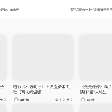
首批展映片单来袭
费翔马丽朱一龙任北影节评委 
父子
电影《不虚此行》上线流媒体 胡
《走走停停》曝片
歌书写人间温暖
演绎“暧”人错过
0
admin
510
0
admin