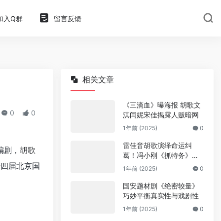
加入Q群
留言反馈
相关文章
《三滴血》曝海报 胡歌文
0
0
淇闫妮宋佳揭露人贩暗网
1年前 (2025)
0
雷佳音胡歌演绎命运纠
编剧，
胡歌
葛！冯小刚《抓特务》亮
十四届北京国
相
1年前 (2025)
0
国安题材剧《绝密较量》
巧妙平衡真实性与戏剧性
1年前 (2025)
0