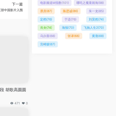
电影频道M指数
(101)
哪吒之魔童闹海
(98)
下一篇
三部中国影片入围
票房
(87)
陈思诚
(86)
朱一龙
(85)
定档
(76)
于适
(76)
刘昊然
(74)
肖央
(74)
海报
(70)
飞驰人生2
(70)
乌尔善
(68)
张译
(68)
黄渤
(68)
宫崎骏
(67)
段 胡歌高圆圆
471
0