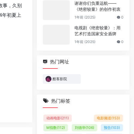
谢谢你们负重远航——
故事，久别
《绝密较量》的创作初衷
4年初夏上
1年前 (2025)
0
电视剧《绝密较量》：用
艺术打造国家安全盾牌
1年前 (2025)
0
热门网址
酷客影院
热门标签
动画电影
(211)
电影频道
(153)
M指数
(112)
刘德华
(106)
预告
(103)