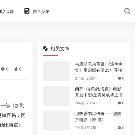
加入Q群
留言反馈
相关文章
韦恩斯兄弟重聚!《惊声尖
0
0
笑》重启版有望25年开拍
2年前 (2024)
0
两部《加勒比海盗》电影
开发中!沙丘表舅或将主演
2年前 (2024)
0
下一部《加勒
用热爱书写传奇——观国
更加容易，因
产电影《冲·撞》
加勒比海盗》
1年前 (2025)
0