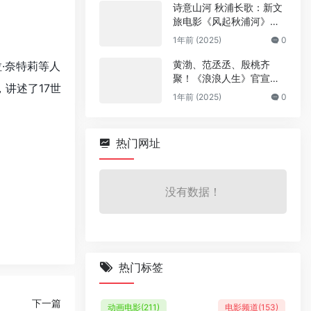
诗意山河 秋浦长歌：新文
旅电影《风起秋浦河》今
日全国公映
1年前 (2025)
0
黄渤、范丞丞、殷桃齐
·奈特莉等人
聚！《浪浪人生》官宣阵
，讲述了17世
容
1年前 (2025)
0
热门网址
没有数据！
热门标签
下一篇
动画电影
(211)
电影频道
(153)