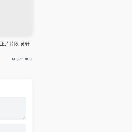
正片片段 黄轩
371
0