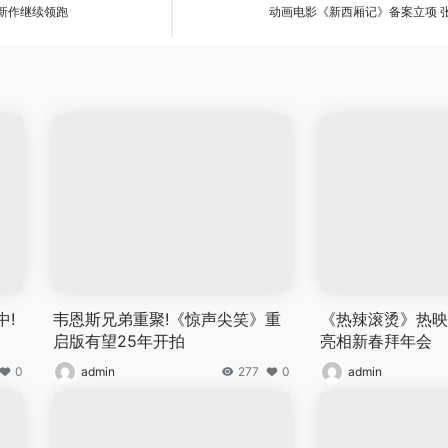
骏新作继续领跑
动画电影《新西厢记》备案立项 
!
韦恩斯兄弟重聚!《惊声尖笑》重
《热辣滚烫》热映
启版有望25年开拍
亮相新春拜年会
0
admin
277
0
admin