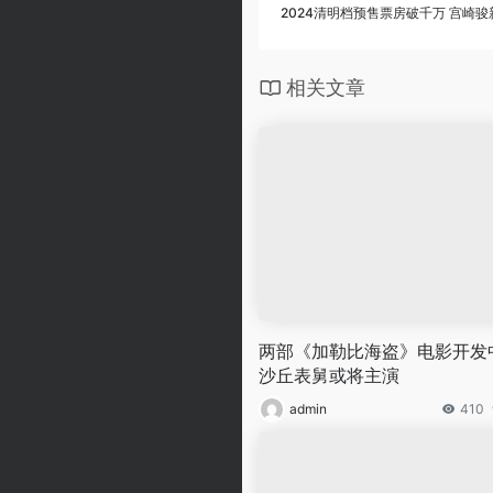
2024清明档预售票房破千万 宫崎
相关文章
两部《加勒比海盗》电影开发中
沙丘表舅或将主演
admin
410