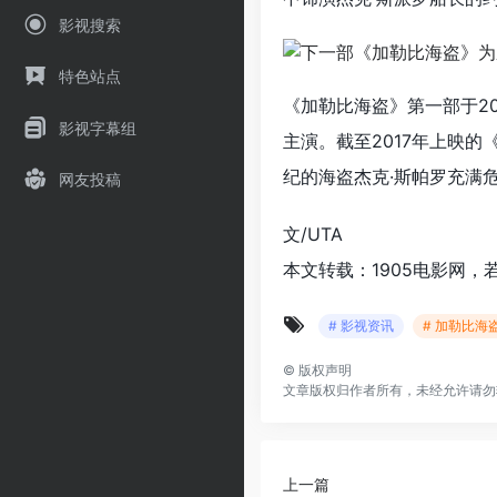
影视搜索
特色站点
《加勒比海盗》第一部于20
影视字幕组
主演。截至2017年上映的
纪的海盗杰克·斯帕罗充满
网友投稿
文/UTA
本文转载：1905电影网，
# 影视资讯
# 加勒比海
©
版权声明
文章版权归作者所有，未经允许请勿
上一篇