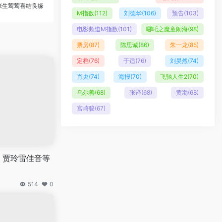
张生莺莺喜结良缘
M指数
(112)
刘德华
(106)
预告
(103)
电影频道M指数
(101)
哪吒之魔童闹海
(98)
票房
(87)
陈思诚
(86)
朱一龙
(85)
定档
(76)
于适
(76)
刘昊然
(74)
肖央
(74)
海报
(70)
飞驰人生2
(70)
乌尔善
(68)
张译
(68)
黄渤
(68)
宫崎骏
(67)
 贾玲雷佳音等
514
0