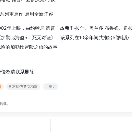
02年上映，由约翰尼·德普、杰弗里·拉什、奥兰多·布鲁姆、凯拉
《加勒比海盗5：死无对证》，该系列在10余年间共推出5部电影
危险的加勒比冒险之旅的故事。
若侵权请联系删除
盗
# 杰瑞·布鲁克海默
# 重启
转载。