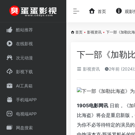
首页
观影
酷站推荐
首页
•
影视资讯
•
下一部《加勒比海
在线影视
下一部《加勒比
次元动漫
影视资讯
2年前 (2024
影视下载
AI工具箱
手机端APP
1905电影网讯
日前，《
加
电视端APP
比海盗》将会是重启新版，
为你不必等待特定的演员的
网盘搜索
中饰演杰克·斯派罗船长的