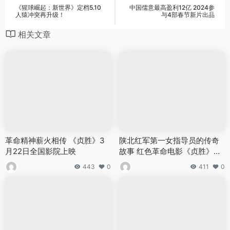
《猩球崛起：新世界》定档5.10
中国儒意最高盈利12亿 2024参
人猿冲突再升级！
与4部春节新片出品
相关文章
革命精神薪火相传 《贞胜》3
陕北红军第一女指导员的传奇
月22日全国影院上映
故事 红色革命电影《贞胜》定
档3月22日全国影院上映
443
0
411
0