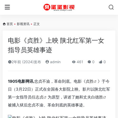
首页
•
影视资讯
•
正文
电影《贞胜》上映 陕北红军第一女
指导员英雄事迹
2年前 (2024)发布
admin
461
0
0
1905电影网讯
忠贞不渝，革命到底。电影《
贞胜
》于今
日（3月22日）正式在全国各大影院上映。影片以陕北红军
第一女指导员
任志贞
为原型，讲述了她和丈夫
白德胜
被捕入狱后忠贞不渝、革命到底的英雄事迹。