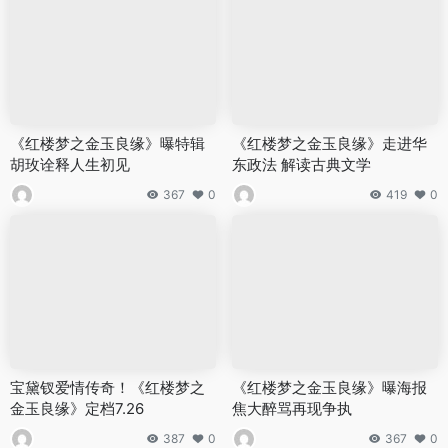
《红楼梦之金玉良缘》曝特辑
《红楼梦之金玉良缘》走进华
胡玫诠释人生初见
东政法 解读古典文学
367
0
419
0
宝黛钗爱情传奇！《红楼梦之
《红楼梦之金玉良缘》曝海报
金玉良缘》定档7.26
焦大醉骂再现争执
387
0
367
0