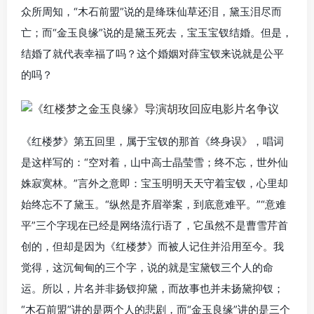
众所周知，“木石前盟”说的是绛珠仙草还泪，黛玉泪尽而
亡；而“金玉良缘”说的是黛玉死去，宝玉宝钗结婚。但是，
结婚了就代表幸福了吗？这个婚姻对薛宝钗来说就是公平
的吗？
《红楼梦》第五回里，属于宝钗的那首《终身误》，唱词
是这样写的：“空对着，山中高士晶莹雪；终不忘，世外仙
姝寂寞林。”言外之意即：宝玉明明天天守着宝钗，心里却
始终忘不了黛玉。“纵然是齐眉举案，到底意难平。”“意难
平”三个字现在已经是网络流行语了，它虽然不是曹雪芹首
创的，但却是因为《红楼梦》而被人记住并沿用至今。我
觉得，这沉甸甸的三个字，说的就是宝黛钗三个人的命
运。所以，片名并非扬钗抑黛，而故事也并未扬黛抑钗；
“木石前盟”讲的是两个人的悲剧，而“金玉良缘”讲的是三个