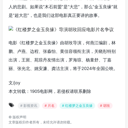
人的悲剧。如果说“木石前盟”是“大悲”，那么“金玉良缘”就
是“超大悲”，也是我们这部电影真正要讲的故事。
电影《红楼梦之金玉良缘》由胡玫导演，何燕江编剧，林
鹏、卢燕、边程、张淼怡、黄佳容领衔主演，关晓彤特别
出演，王斑、苑琼丹友情出演，罗海琼、杨童舒、丁嘉
丽、张光北、姚安濂、龚洁主演，将于2024年全国公映。
文/joy
本文转载：1905电影网，若侵权请联系删除
# 影视资讯
# 片名
# 红楼梦之金玉良缘
# 胡玫
©
版权声明
文章版权归作者所有，未经允许请勿转载。