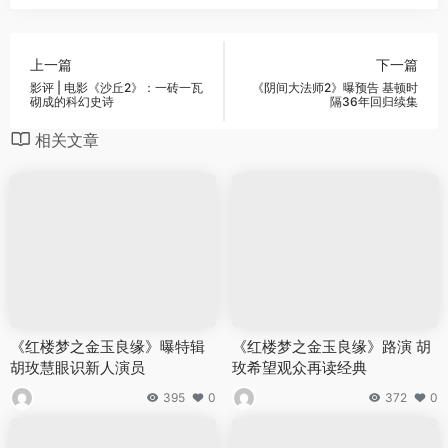
上一篇
下一篇
影评 | 电影《沙丘2》：一砖一瓦
《阴间大法师2》曝预告 基顿时
砌成的科幻史诗
隔36年回归续集
相关文章
《红楼梦之金玉良缘》曝特辑
《红楼梦之金玉良缘》路演 胡
胡玫慧眼识新人演员
玫希望观众再读经典
395
0
372
0