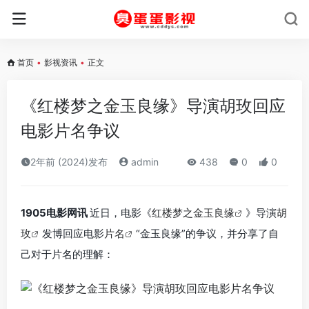
首页
•
影视资讯
•
正文
《红楼梦之金玉良缘》导演胡玫回应
电影片名争议
2年前 (2024)发布
admin
438
0
0
1905电影网讯
近日，电影《
红楼梦之金玉良缘
》导演
胡
玫
发博回应电影
片名
“金玉良缘”的争议，并分享了自
己对于片名的理解：