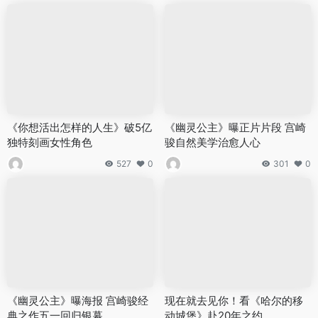
《你想活出怎样的人生》破5亿
《幽灵公主》曝正片片段 宫崎
独特刻画女性角色
骏自然美学治愈人心
527
0
301
0
《幽灵公主》曝海报 宫崎骏经
现在就去见你！看《哈尔的移
典之作五一回归银幕
动城堡》赴20年之约