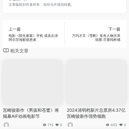
文章版权归作者所有，未经允许请勿转载。
上一篇
下一篇
电影《陌生家庭》开机 成龙出演
万玛才旦《雪豹》发布人物关系
阿尔茨海默病患者
组图 尽显纯粹感
相关文章
宫崎骏新作《男孩和苍鹭》将
2024清明档新片总票房4.37亿
揭幕AIF动画电影节
宫崎骏新作强势领跑
715
0
453
0