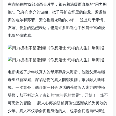
在宫崎骏的12部动画长片里，都有着温暖而真挚的“用力拥
抱”。飞奔向宗介的波妞、把千寻护在怀里的白龙、紧紧相
拥的哈尔和苏菲、安心抱着龙猫的小梅……这是对于亲情、
友谊、爱意的热烈表达，也是许多影迷心中独属于宫崎骏
电影的仪式感。
电影讲述了少年牧真人的母亲葬身火海后，他随父亲与继
母组成新家庭。深陷悲伤的真人阴郁孤僻，难以融入新环
境。一次意外，他跟随一只会说话的苍鹭闯入废弃的神秘
塔楼，却不料进入了奇幻的“生与死的世界”，开始了一场不
可思议的冒险……惹人心疼的阴郁男孩也逐渐成长为勇敢的
少年。真人不仅学会拥抱身边的人，也学会拥抱自己和这