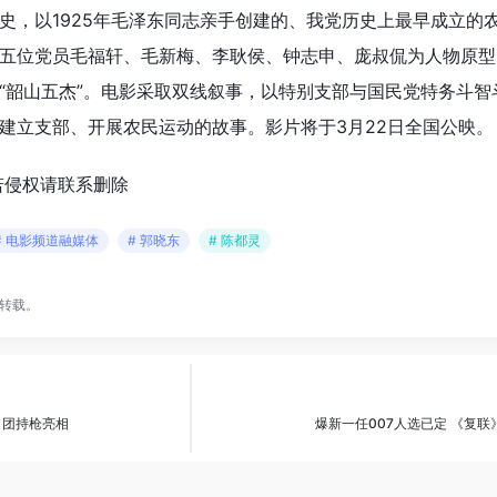
史，以1925年毛泽东同志亲手创建的、我党历史上最早成立的
五位党员毛福轩、毛新梅、李耿侯、钟志申、庞叔侃为人物原型
“韶山五杰”。电影采取双线叙事，以特别支部与国民党特务斗智
建立支部、开展农民运动的故事。影片将于3月22日全国公映。
若侵权请联系删除
# 电影频道融媒体
# 郭晓东
# 陈都灵
转载。
角团持枪亮相
爆新一任007人选已定 《复联