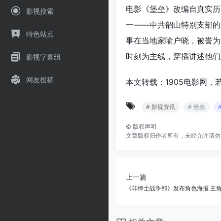
电影《堡垒》改编自真实历
影视搜索
一——中共韶山特别支部的
特色站点
事在当地家喻户晓，被誉为
时刻为主线，穿插讲述他们
影视字幕组
网友投稿
本文转载：1905电影网，
# 影视资讯
# 堡垒
©
版权声明
文章版权归作者所有，未经允许请勿
上一篇
《非绅士战争部》发布角色海报 主