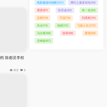
电影频道M指数
(101)
哪吒之魔童闹海
(98)
票房
(87)
陈思诚
(86)
朱一龙
(85)
定档
(76)
于适
(76)
刘昊然
(74)
肖央
(74)
海报
(70)
飞驰人生2
(70)
乌尔善
(68)
张译
(68)
黄渤
(68)
宫崎骏
(67)
档 陈都灵李程
612
0