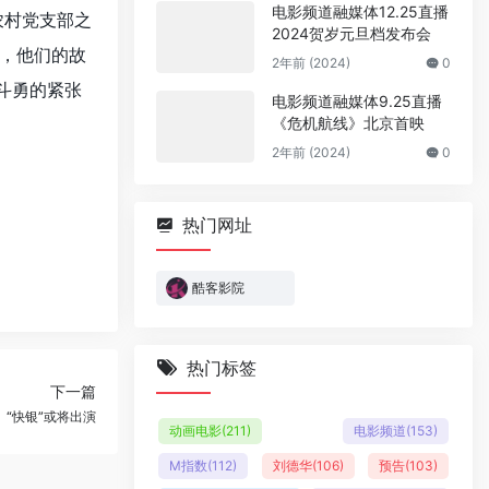
电影频道融媒体12.25直播
农村党支部之
2024贺岁元旦档发布会
，他们的故
2年前 (2024)
0
斗勇的紧张
电影频道融媒体9.25直播
《危机航线》北京首映
2年前 (2024)
0
热门网址
酷客影院
热门标签
下一篇
》“快银”或将出演
动画电影
(211)
电影频道
(153)
M指数
(112)
刘德华
(106)
预告
(103)