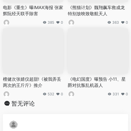
电影《重生》曝IMAX海报 张家
《熊猫计划》魏翔飙车救成龙
辉阮经天联手除害
特别放映致敬航天人
385
0
363
0
檀健次张婧仪超甜!《被我弄丢
《电幻国度》曝预告 小11、星
两次的王斤斤》推介
爵对抗叛乱机器人
532
0
331
0
暂无评论