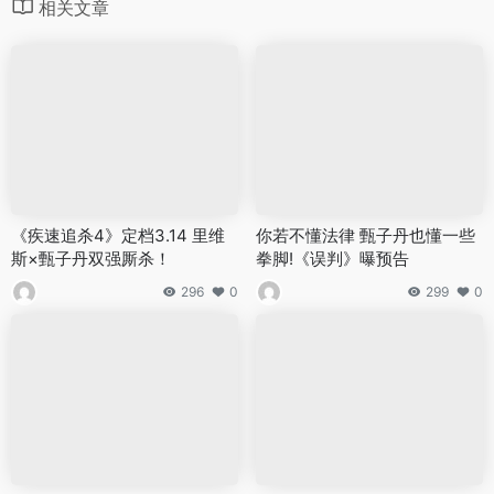
相关文章
《疾速追杀4》定档3.14 里维
你若不懂法律 甄子丹也懂一些
斯×甄子丹双强厮杀！
拳脚!《误判》曝预告
296
0
299
0