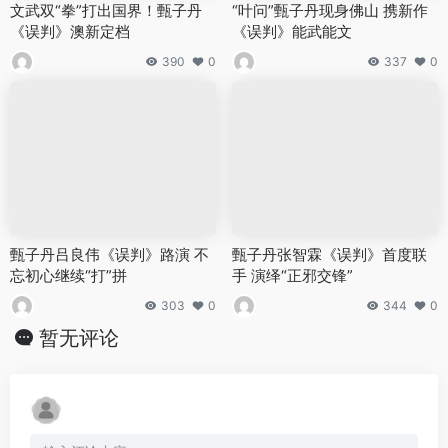
文武双“拳”打出国界！甄子丹
“叶问”甄子丹现身佛山 携新作
《误判》澳新定档
《误判》能武能文
390
0
337
0
甄子丹吕良伟《误判》路演 不
甄子丹张智霖《误判》首度联
忘初心继续“打”拼
手 演绎“正邪交锋”
303
0
344
0
暂无评论