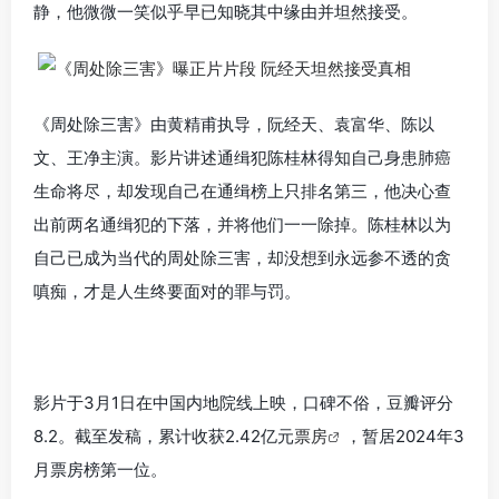
静，他微微一笑似乎早已知晓其中缘由并坦然接受。
《周处除三害》由黄精甫执导，阮经天、袁富华、陈以
文、王净主演。影片讲述通缉犯陈桂林得知自己身患肺癌
生命将尽，却发现自己在通缉榜上只排名第三，他决心查
出前两名通缉犯的下落，并将他们一一除掉。陈桂林以为
自己已成为当代的周处除三害，却没想到永远参不透的贪
嗔痴，才是人生终要面对的罪与罚。
影片于3月1日在中国内地院线上映，口碑不俗，豆瓣评分
8.2。截至发稿，累计收获2.42亿元
票房
，暂居2024年3
月票房榜第一位。