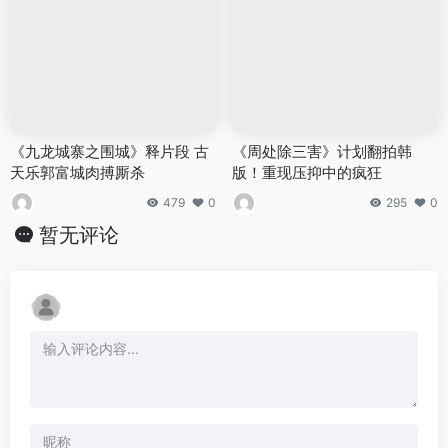
《九龙城寨之围城》释片段 古
《周处除三害》计划翻拍韩
天乐郭富城肉搏厮杀
版！重现压抑中的疯狂
479
0
295
0
暂无评论