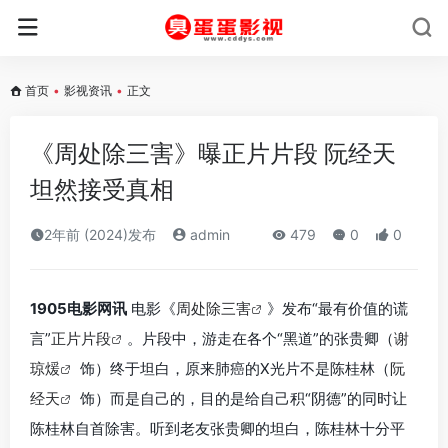
首页
•
影视资讯
•
正文
《周处除三害》曝正片片段 阮经天
坦然接受真相
2年前 (2024)发布
admin
479
0
0
1905电影网讯
电影《
周处除三害
》发布“最有价值的谎
言”
正片片段
。片段中，游走在各个“黑道”的张贵卿（
谢
琼煖
饰）终于坦白，原来肺癌的X光片不是陈桂林（
阮
经天
饰）而是自己的，目的是给自己积“阴德”的同时让
陈桂林自首除害。听到老友张贵卿的坦白，陈桂林十分平