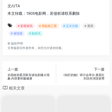
文/UTA
本文转载：1905电影网，若侵权请联系删除
# 影视资讯
# 周处除三害
# 正片片段
# 票房
# 谢琼煖
# 阮经天
©
版权声明
文章版权归作者所有，未经允许请勿转载。
上一篇
下一篇
全国政协委员靳东谈短剧爆火现
《灿烂的她》研讨会举办 惠英红
象:内容要积极健康
刘浩存演技获赞
相关文章