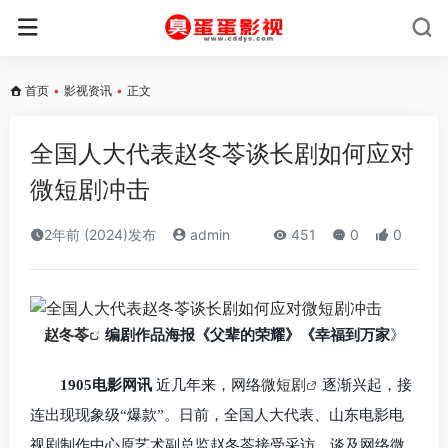
首页
•
影视资讯
•
正文
全国人大代表赵冬苓谈长剧如何应对
微短剧冲击
2年前 (2024)发布
admin
451
0
0
赵冬苓
编剧作品海报《父辈的荣耀》《幸福到万家
》
1905电影网讯
近几年来，网络
微短剧
逐渐兴起，接
连出现现象级“爆款”。日前，全国人大代表、山东电影电
视剧制作中心原艺术副总监赵冬苓接受采访，谈及网络微