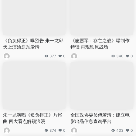
《负负得正》曝预告 朱一龙邱
《志愿军：存亡之战》曝制作
天上演治愈系爱情
特辑 再现铁原战场
377
0
340
0
朱一龙演唱《负负得正》片尾
全国政协委员傅若清：建立电
曲 四大看点解锁浪漫
影出品信息查询平台
374
0
433
0