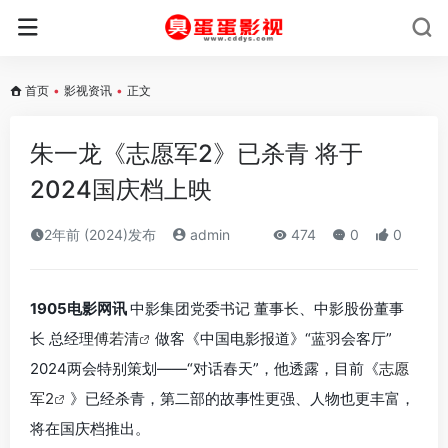
首页
•
影视资讯
•
正文
朱一龙《志愿军2》已杀青 将于
2024国庆档上映
2年前 (2024)发布
admin
474
0
0
1905电影网讯
中影集团党委书记 董事长、中影股份董事
长 总经理
傅若清
做客《中国电影报道》“蓝羽会客厅”
2024两会特别策划——“对话春天”，他透露，目前《
志愿
军2
》已经杀青，第二部的故事性更强、人物也更丰富，
将在国庆档推出。