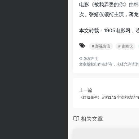
电影《被我弄丢的你》由韩
次、张婧仪领衔主演，蒋龙、
本文转载：1905电影网，
# 影视资讯
# 张婧仪
©
版权声明
文章版权归作者所有，未经允许请勿
上一篇
《红毯先生》定档3.15 宁浩刘德华“
相关文章