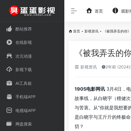
首页
观影
酷站推荐
首页
•
影视资讯
•
《被我弄丢的你》
在线影视
《被我弄丢的你
次元动漫
影视资讯
2年前 (2024
影视下载
AI工具箱
1905电影网讯
3月4日，
手机端APP
故事线，从白晓宇（
檀健次
与苦衷。从“你就是我想要的
电视端APP
是白晓宇与王斤斤的终极命
网盘搜索
切？