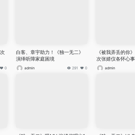
健次
白客、章宇助力！《独一无二》
《被我弄丢的你》
演绎听障家庭困境
次张婧仪各怀心事
0
admin
291
0
admin