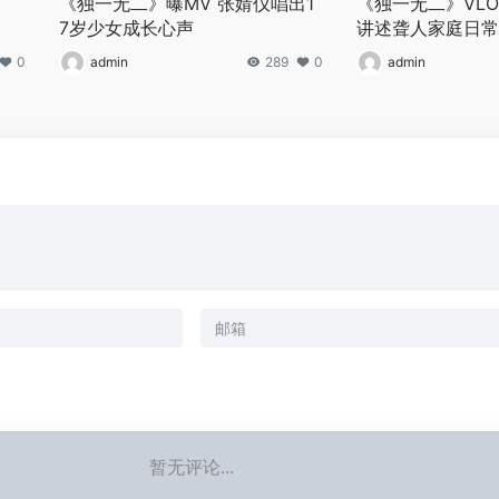
《独一无二》曝MV 张婧仪唱出1
《独一无二》VLO
7岁少女成长心声
讲述聋人家庭日常
0
admin
289
0
admin
暂无评论...