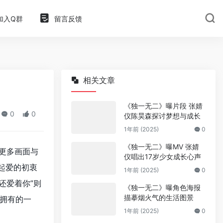
加入Q群
留言反馈
相关文章
《独一无二》曝片段 张婧
0
0
仪陈昊森探讨梦想与成长
1年前 (2025)
0
《独一无二》曝MV 张婧
光更多画面与
仪唱出17岁少女成长心声
起爱的初衷
1年前 (2025)
0
还爱着你”则
《独一无二》曝角色海报
描摹烟火气的生活图景
拥有的一
1年前 (2025)
0