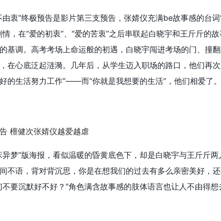
不由衷”终极预告是影片第三支预告，张婧仪充满be故事感的台词
剧情，在“爱的初衷”、“爱的苦衷”之后串联起白晓宇和王斤斤的
的基调。高考考场上命运般的初遇，白晓宇闯进考场的门、撞翻
，在心底泛起涟漪。几年后，从学生迈入职场的路口，他们再次
好的生活努力工作”——而“你就是我想要的生活”，他们相爱了
床异梦”版海报，看似温暖的昏黄底色下，却是白晓宇与王斤斤两
间不语，背对背沉思，你是在想我们的过去有多么亲密美好，还
们不要沉默好不好？”角色满含故事感的肢体语言也让人不由得想