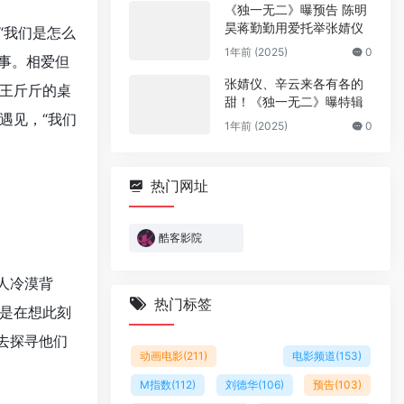
《独一无二》曝预告 陈明
昊蒋勤勤用爱托举张婧仪
“我们是怎么
1年前 (2025)
0
故事。相爱但
张婧仪、辛云来各有各的
王斤斤的桌
甜！《独一无二》曝特辑
遇见，“我们
1年前 (2025)
0
。
热门网址
酷客影院
人冷漠背
热门标签
是在想此刻
去探寻他们
动画电影
(211)
电影频道
(153)
M指数
(112)
刘德华
(106)
预告
(103)