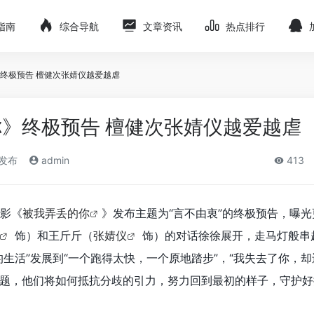
指南
综合导航
文章资讯
热点排行
终极预告 檀健次张婧仪越爱越虐
》终极预告 檀健次张婧仪越爱越虐
)发布
admin
413
电影《
被我弄丢的你
》发布主题为“言不由衷”的终极预告，曝
饰）和王斤斤（
张婧仪
饰）的对话徐徐展开，走马灯般串
生活”发展到“一个跑得太快，一个原地踏步”，“我失去了你，却
题，他们将如何抵抗分歧的引力，努力回到最初的样子，守护好