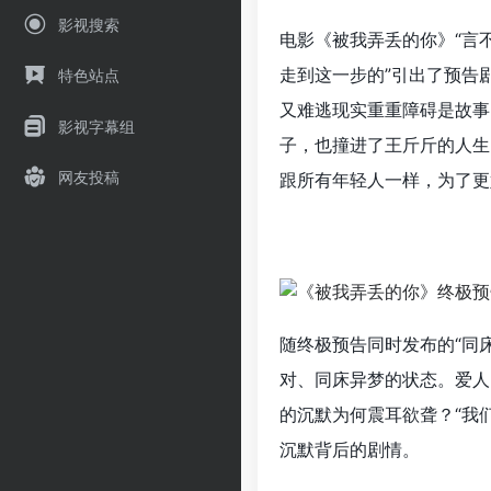
影视搜索
电影《被我弄丢的你》“言
走到这一步的”引出了预告
特色站点
又难逃现实重重障碍是故事
影视字幕组
子，也撞进了王斤斤的人生
网友投稿
跟所有年轻人一样，为了更
随终极预告同时发布的“同
对、同床异梦的状态。爱人
的沉默为何震耳欲聋？“我
沉默背后的剧情。