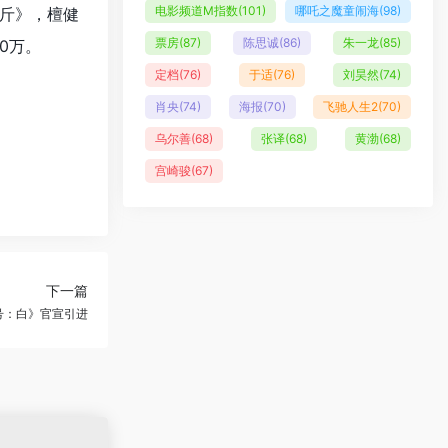
电影频道M指数
(101)
哪吒之魔童闹海
(98)
斤》，檀健
票房
(87)
陈思诚
(86)
朱一龙
(85)
0万。
定档
(76)
于适
(76)
刘昊然
(74)
肖央
(74)
海报
(70)
飞驰人生2
(70)
乌尔善
(68)
张译
(68)
黄渤
(68)
宫崎骏
(67)
下一篇
号：白》官宣引进