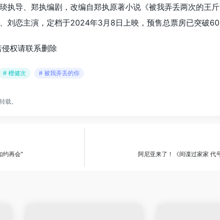
琰执导、郑执编剧，改编自郑执原著小说《被我弄丢两次的王斤
刘恋主演，定档于2024年3月8日上映，预售总票房已突破60
若侵权请联系删除
# 檀健次
# 被我弄丢的你
转载。
如约再会”
阿尼亚来了！《间谍过家家 代