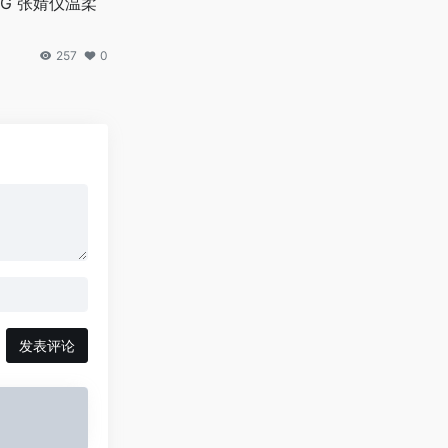
G 张婧仪温柔
257
0
发表评论