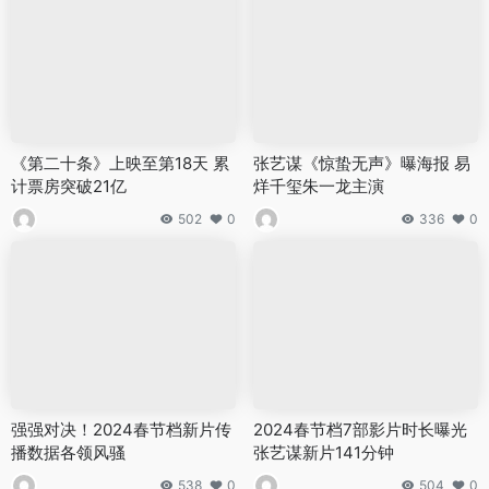
《第二十条》上映至第18天 累
张艺谋《惊蛰无声》曝海报 易
计票房突破21亿
烊千玺朱一龙主演
502
0
336
0
强强对决！2024春节档新片传
2024春节档7部影片时长曝光
播数据各领风骚
张艺谋新片141分钟
538
0
504
0