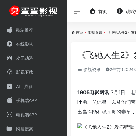
首页
观影
酷站推荐
首页
•
影视资讯
•
《飞驰人生2》发
在线影视
《飞驰人生2》
次元动漫
影视资讯
2年前 (2024
影视下载
AI工具箱
1905电影网讯
3月1日，电
手机端APP
叶勇、吴记星，以及他们带
出高性能和稳固度的赛车，
电视端APP
网盘搜索