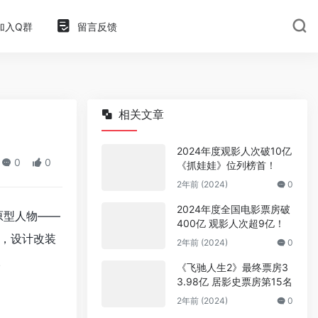
加入Q群
留言反馈
相关文章
2024年度观影人次破10亿
0
0
《抓娃娃》位列榜首！
2年前 (2024)
0
2024年度全国电影票房破
原型人物——
400亿 观影人次超9亿！
，设计改装
2年前 (2024)
0
。
《飞驰人生2》最终票房3
3.98亿 居影史票房第15名
2年前 (2024)
0