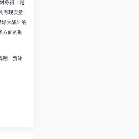
绝对称得上是
具有现实意
星球大战》的
术方面的制
魏翔、贾冰