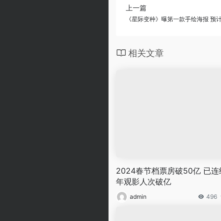
上一篇
《星际变种》曝第一款手绘海报 预计
相关文章
2024春节档票房破50亿 已连
年观影人次破亿
admin
496