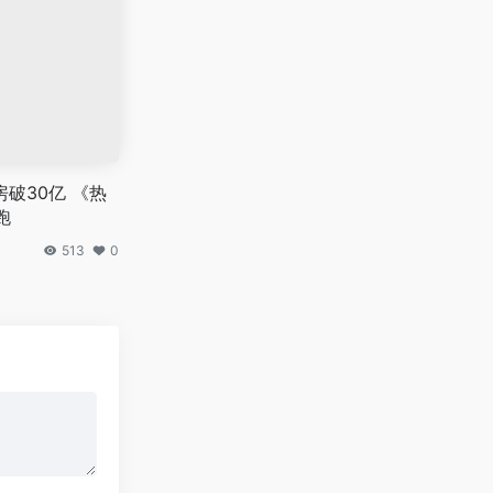
房破30亿 《热
跑
513
0