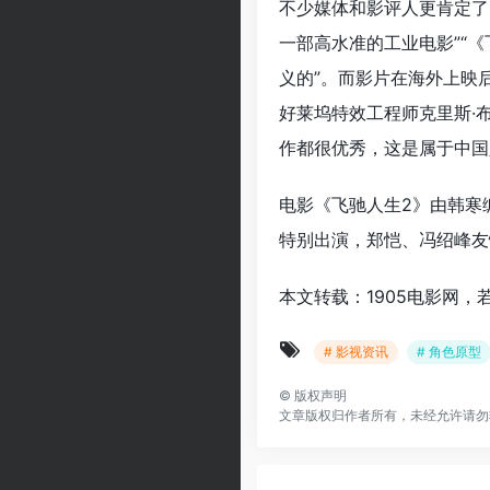
不少媒体和影评人更肯定了
一部高水准的工业电影”“
义的”。而影片在海外上映
好莱坞特效工程师克里斯·
作都很优秀，这是属于中国
电影《飞驰人生2》由韩寒
特别出演，郑恺、冯绍峰友
本文转载：1905电影网，
# 影视资讯
# 角色原型
©
版权声明
文章版权归作者所有，未经允许请勿