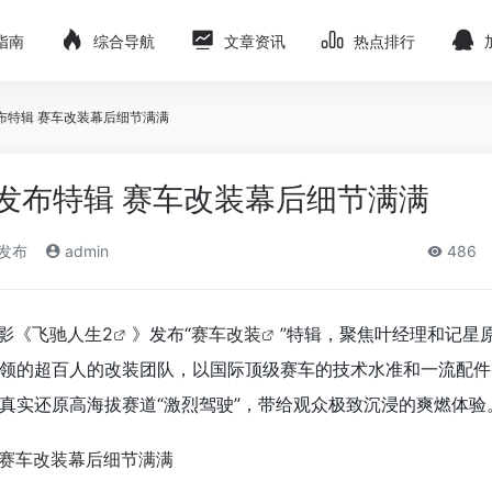
指南
综合导航
文章资讯
热点排行
布特辑 赛车改装幕后细节满满
发布特辑 赛车改装幕后细节满满
)发布
admin
486
影《
飞驰人生2
》发布“
赛车改装
”特辑，聚焦叶经理和记星
领的超百人的改装团队，以国际顶级赛车的技术水准和一流配件
真实还原高海拔赛道“激烈驾驶”，带给观众极致沉浸的爽燃体验