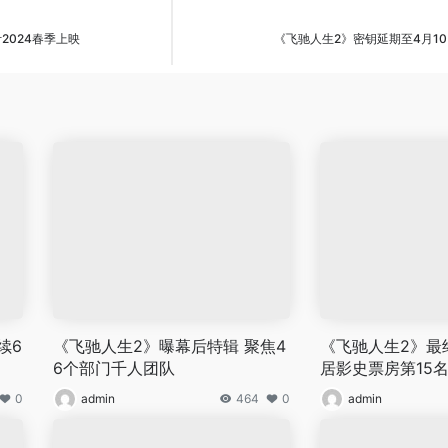
2024春季上映
《飞驰人生2》密钥延期至4月10
续6
《飞驰人生2》曝幕后特辑 聚焦4
《飞驰人生2》最终
6个部门千人团队
居影史票房第15
0
admin
464
0
admin