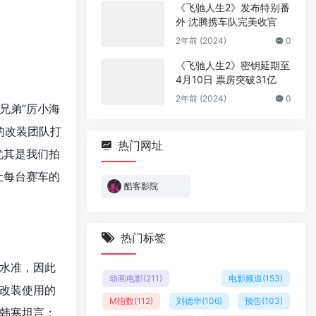
《飞驰人生2》发布特别番
外 沈腾携车队完美收官
2年前 (2024)
0
《飞驰人生2》密钥延期至
4月10日 票房突破31亿
2年前 (2024)
0
兄弟”厉小海
的改装团队打
热门网址
尤其是我们拍
让每台赛车的
酷客影院
热门标签
水准，因此
动画电影
(211)
电影频道
(153)
改装使用的
M指数
(112)
刘德华
(106)
预告
(103)
韩寒坦言：