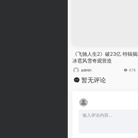
《飞驰人生2》破23亿 特辑揭
冰雹风雪奇观营造
admin
479
暂无评论