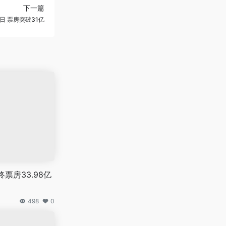
下一篇
日 票房突破31亿
票房33.98亿
名
498
0