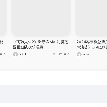
秘
《飞驰人生2》曝新春MV 沈腾范
2024春节档总票
丞丞组队欢乐唱跳
辣滚烫》超9亿领
0
admin
497
0
admin