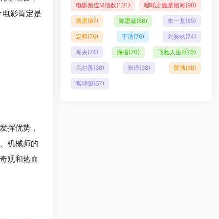
电影频道M指数
(101)
哪吒之魔童闹海
(98)
个电影肯定是
票房
(87)
陈思诚
(86)
朱一龙
(85)
定档
(76)
于适
(76)
刘昊然
(74)
肖央
(74)
海报
(70)
飞驰人生2
(70)
乌尔善
(68)
张译
(68)
黄渤
(68)
宫崎骏
(67)
发挥优势，
、机械师的
奇观和热血