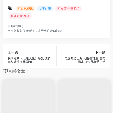
# 影视资讯
# 李尔王
# 杰西卡·查斯坦
# 阿尔·帕西诺
©
版权声明
文章版权归作者所有，未经允许请勿转载。
上一篇
下一篇
联动短片《飞熊人生》曝光 沈腾
电影频道三月人物·雷佳音:看电
光头强跨次元同频
影本身也是享受生活
相关文章