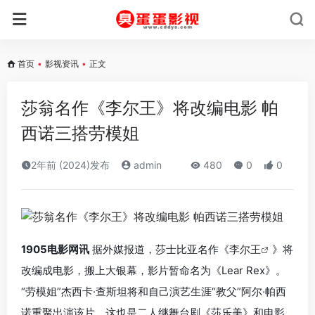
首页
•
影视资讯
•
正文
莎翁名作《李尔王》将改编电影 帕
西诺三搭劳模姐
2年前 (2024)发布
admin
480
0
0
1905电影网讯
据外媒报道，莎士比亚名作《
李尔王
》将
改编成电影，搬上大银幕，影片暂命名为《Lear Rex》。
“劳模姐”杰西卡·查斯坦将和自己演艺生涯“教父”阿尔·帕西
诺重聚出演该片。这也是二人继舞台剧《莎乐美》和电影